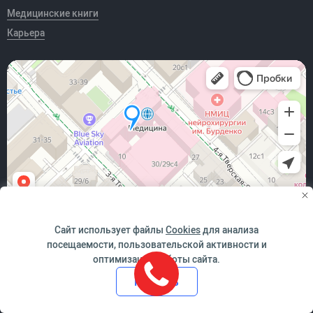
Медицинские книги
Карьера
Сайт использует файлы
Cookies
для анализа
*победитель Всероссийского конкурса "За качество и
посещаемости, пользовательской активности и
безопасность медицинской деятельности" в номинации
оптимизации работы сайта.
"Медицинская организация - лидер в обеспечении качества и
безопасности и медицинской деятельности". Сертификат
Принять
Росздравнадзора №0023/01КБМД от 10.10.2019г.