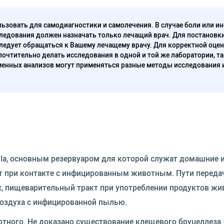
ьзовать для самодиагностики и самолечения. В случае боли или ин
ледования должен назначать только лечащий врач. Для постановк
следует обращаться к Вашему лечащему врачу. Для корректной оце
очтительно делать исследования в одной и той же лаборатории, та
енных анализов могут применяться разные методы исследования 
lla, основным резервуаром для которой служат домашние 
т при контакте с инфицированным животным. Пути переда
х, пищеварительный тракт при употреблении продуктов жи
оздуха с инфицированной пылью.
тного. Не доказано существование клещевого бруцеллеза 