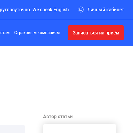
руглосуточно. We speak English
Личный кабинет
Записаться на приём
истам
Страховым компаниям
Автор статьи