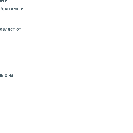
еобратимый
авляет от
ных на