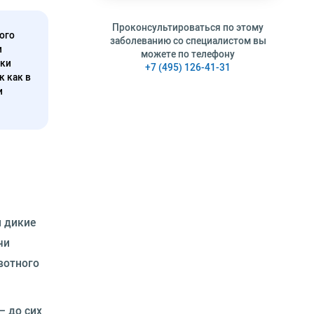
Проконсультироваться по этому
ого
заболеванию со специалистом вы
и
можете по телефону
нки
+7 (495) 126-41-31
к как в
и
и дикие
чи
вотного
– до сих