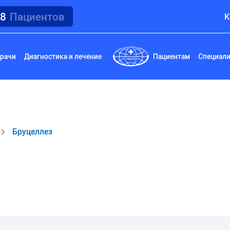
18
Пациентов
К
рачи
Диагностика и лечение
Пациентам
Специал
Бруцеллез