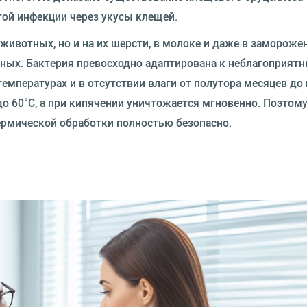
той инфекции через укусы клещей.
животных, но и на их шерсти, в молоке и даже в замороже
тных. Бактерия превосходно адаптирована к неблагоприят
емпературах и в отсутствии влаги от полутора месяцев до 
 до 60°С, а при кипячении уничтожается мгновенно. Поэтом
ермической обработки полностью безопасно.