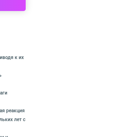
иводя к их
ь
аги
ая реакция
льких лет с
ни и