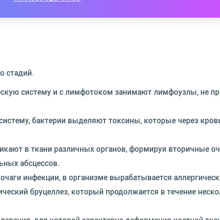
о стадий.
скую систему и с лимфотоком занимают лимфоузлы, не пр
систему, бактерии выделяют токсины, которые через кров
икают в ткани различных органов, формируя вторичные оч
льных абсцессов.
очаги инфекции, в организме вырабатывается аллергическ
ческий бруцеллез, который продолжается в течение неско
евания, для которой характерна деформация костной тка