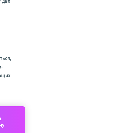
т две
ться,
о-
ующих
ч.
ну