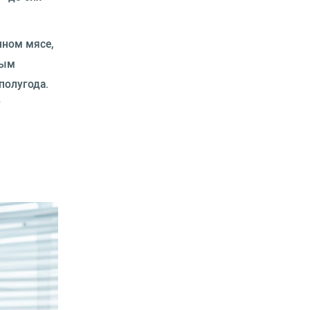
нном мясе,
ным
полугода.
у