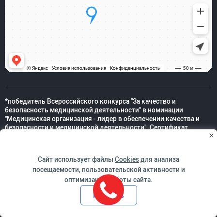
*победитель Всероссийского конкурса "За качество и
безопасность медицинской деятельности" в номинации
"Медицинская организация - лидер в обеспечении качества и
безопасности и медицинской деятельности". Сертификат
Росздравнадзора №0023/01КБМД от 10.10.2019г.
Сайт использует файлы
Cookies
для анализа
© 1997 – 2026 Клиника АО «Медицина». Все права защищены.
посещаемости, пользовательской активности и
оптимизации работы сайта.
Версия для людей с ограниченными возможностями
Принять
Техническая поддержка