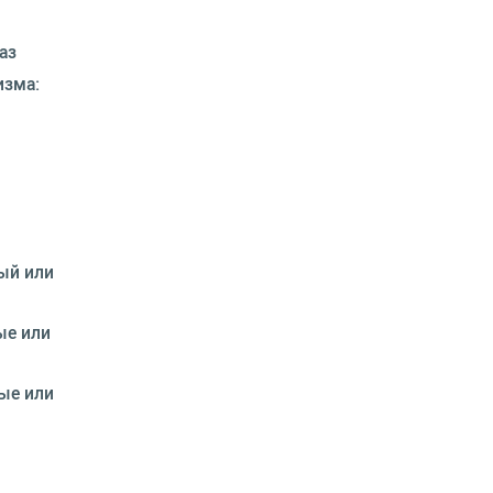
аз
изма:
ый или
ые или
ые или