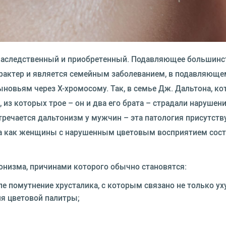
наследственный и приобретенный. Подавляющее большинс
арактер и является семейным заболеванием, в подавляюще
новьям через Х-хромосому. Так, в семье Дж. Дальтона, к
, из которых трое – он и два его брата – страдали нарушен
тречается дальтонизм у мужчин – эта патология присутств
гда как женщины с нарушенным цветовым восприятием сос
онизма, причинами которого обычно становятся:
ле помутнение хрусталика, с которым связано не только у
ия цветовой палитры;