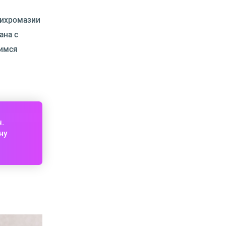
дихромазии
ана с
щимся
ч.
ну