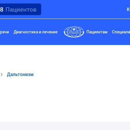
18
Пациентов
К
рачи
Диагностика и лечение
Пациентам
Специал
Дальтонизм