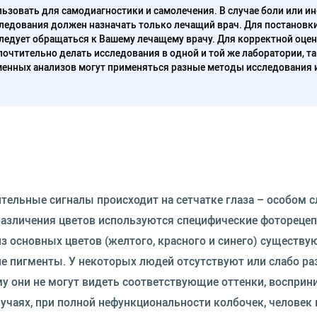
ьзовать для самодиагностики и самолечения. В случае боли или ин
ледования должен назначать только лечащий врач. Для постановк
следует обращаться к Вашему лечащему врачу. Для корректной оце
очтительно делать исследования в одной и той же лаборатории, та
енных анализов могут применяться разные методы исследования 
ительные сигналы происходит на сетчатке глаза – особом с
различения цветов используются специфические фоторецеп
 основных цветов (желтого, красного и синего) существу
 пигменты. У некоторых людей отсутствуют или слабо р
му они не могут видеть соответствующие оттенки, восприн
лучаях, при полной нефункциональности колбочек, человек