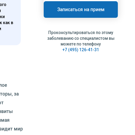
ого
Записаться на прием
и
нки
к как в
и
Проконсультироваться по этому
заболеванию со специалистом вы
можете по телефону
+7 (495) 126-41-31
лое
торы, за
ют
азвиты
имая
 видит мир