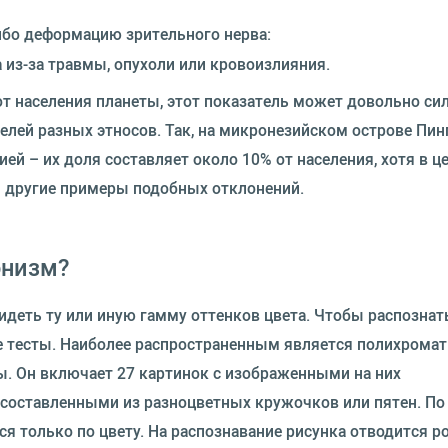
ибо деформацию зрительного нерва:
из-за травмы, опухоли или кровоизлияния.
от населения планеты, этот показатель может довольно си
елей разных этносов. Так, на микронезийском острове Пин
ей – их доля составляет около 10% от населения, хотя в ц
и другие примеры подобных отклонений.
онизм?
деть ту или иную гамму оттенков цвета. Чтобы распознат
 тесты. Наиболее распространенным является полихрома
ы. Он включает 27 картинок с изображенными на них
 составленными из разноцветных кружочков или пятен. По
я только по цвету. На распознавание рисунка отводится р