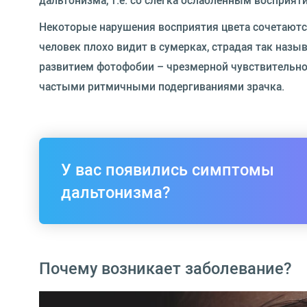
дальтонизма, т.е. со слегка ослабленным восприят
Некоторые нарушения восприятия цвета сочетаютс
человек плохо видит в сумерках, страдая так назы
развитием фотофобии – чрезмерной чувствительно
частыми ритмичными подергиваниями зрачка.
У вас появились симптомы
дальтонизма?
Почему возникает заболевание?