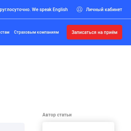
руглосуточно. We speak English
Личный кабинет
Записаться на приём
истам
Страховым компаниям
Автор статьи