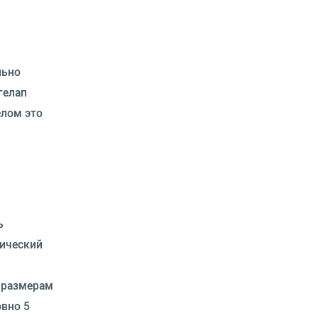
льно
гелап
елом это
ь
тический
 размерам
овно 5