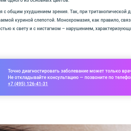
ием одного из основных цветов.
я с общим ухудшением зрения. Так, при тританопической 
ваемой куриной слепотой. Монохромазия, как правило, связ
стью к свету и с нистагмом – нарушением, характеризую
Точно диагностировать заболевание может только вра
Не откладывайте консультацию — позвоните по телефо
+7 (495) 126-41-31