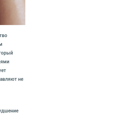
тво
м
оторый
иями
ует
тавляют не
худшение