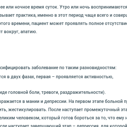
ее или ночное время суток. Утро или ночь воспринимают
зывает практика, именно в этот период чаще всего и сове
этого времени, пациент может проявлять полное отсутствие
т вокруг, апатию.
сифицировать заболевание по таким разновидностям:
я в двух фазах, первая – проявляется активностью,
де головной боли, тревоги, раздражительности).
жается в мании и депрессии. На первом этапе больной 
ить, жестикулировать. После наступает промежуточный эт
еликим человеком, который готов бороться за то, что ему 
 После наступает завершающий этап – депрессия, для которо