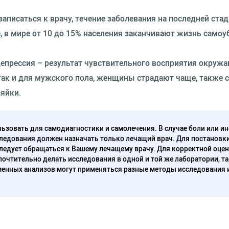
аписаться к врачу, течение заболевания на последней ста
е, в мире от 10 до 15% населения заканчивают жизнь само
депрессия – результат чувствительного восприятия окруж
 так и для мужского пола, женщины страдают чаще, также 
яйки.
ьзовать для самодиагностики и самолечения. В случае боли или ин
ледования должен назначать только лечащий врач. Для постановк
следует обращаться к Вашему лечащему врачу. Для корректной оце
очтительно делать исследования в одной и той же лаборатории, та
енных анализов могут применяться разные методы исследования 