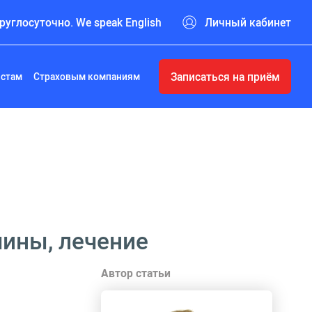
руглосуточно. We speak English
Личный кабинет
Записаться на приём
истам
Страховым компаниям
ины, лечение
Автор статьи