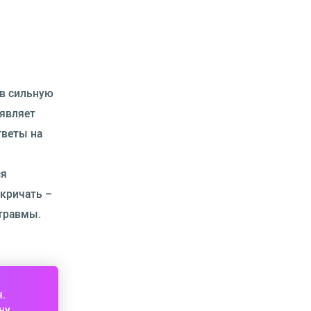
 в сильную
оявляет
тветы на
ся
 кричать –
 травмы.
ч.
ну