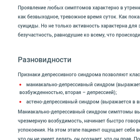
Проявление любых симптомов характерно в утренн
как безвыходное, тревожное время суток. Как пока
суициды. Но не только активность характерна для 
безучастность, равнодушие ко всему, что происходи
Разновидности
Признаки депрессивного синдрома позволяют клас
маниакально-депрессивный синдром (выражаетс
возбужденностью, вторая – депрессией);
астено-депрессивный синдром (выражается в ви
Маниакально-депрессивный синдром симптомы выра
чрезмерную возбудимость, начинает быстро говор
успокоения. На этом этапе пациент ощущает себя в
что он не умеет делать, он осознает, что он прав.