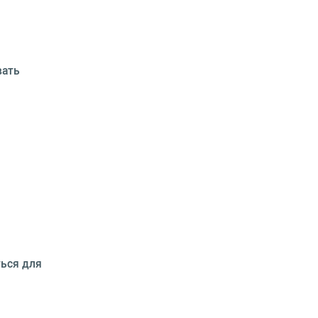
вать
ться для