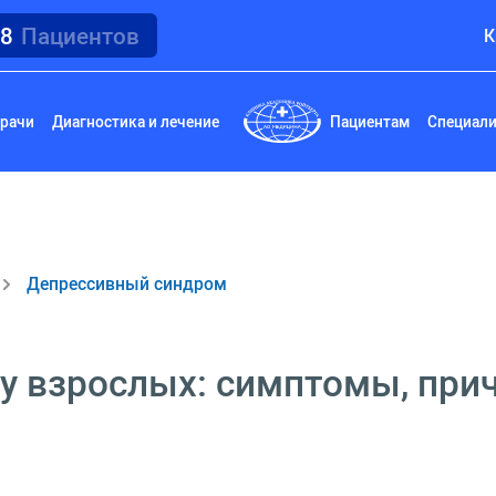
18
Пациентов
К
рачи
Диагностика и лечение
Пациентам
Специал
Депрессивный синдром
у взрослых: симптомы, прич