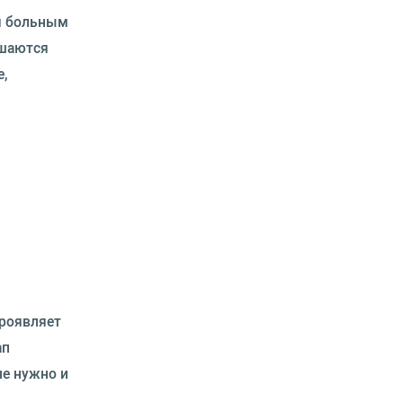
ся больным
ршаются
,
проявляет
ап
не нужно и
й