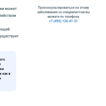
Проконсультироваться по этому
дии может
заболеванию со специалистом вы
убийством
можете по телефону
+7 (495) 126-41-31
ающей
существует
ого
и
нки
к как в
и