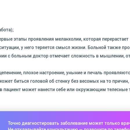
бота);
первые этапы проявления меланхолии, которая перерастает
ситуации, у него теряется смысл жизни. Больной также пр
нии с больным доктор отмечает сложность в мышлении, о
епенение, плохое настроение, уныние и печаль проявляют
ожет биться головой об стенку без весомых на то причин,
пов пациент может нанести себе или окружающим телесные
Точно диагностировать заболевание может только вра
Не откладывайте консультацию — позвоните по телефо