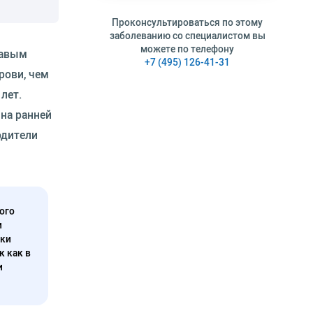
Проконсультироваться по этому
заболеванию со специалистом вы
можете по телефону
равым
+7 (495) 126-41-31
рови, чем
лет.
 на ранней
одители
ого
и
нки
к как в
и