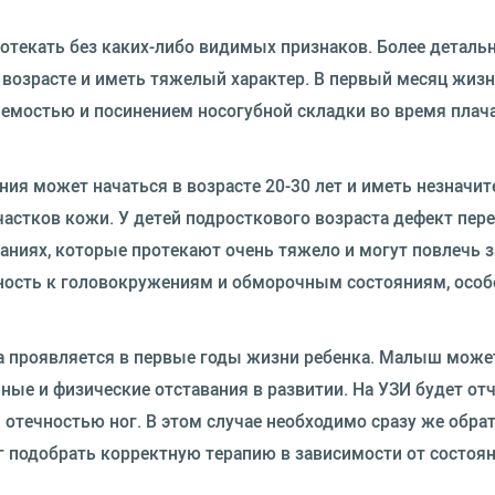
отекать без каких-либо видимых признаков. Более деталь
возрасте и иметь тяжелый характер. В первый месяц жиз
емостью и посинением носогубной складки во время плач
ния может начаться в возрасте 20-30 лет и иметь незначи
частков кожи. У детей подросткового возраста дефект пер
аниях, которые протекают очень тяжело и могут повлечь з
ность к головокружениям и обморочным состояниям, особ
а проявляется в первые годы жизни ребенка. Малыш може
ные и физические отставания в развитии. На УЗИ будет от
отечностью ног. В этом случае необходимо сразу же обрат
ог подобрать корректную терапию в зависимости от состоя