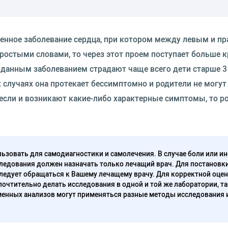
енное заболевание сердца, при котором между левым и п
ростыми словами, то через этот проем поступает больше к
 данным заболеванием страдают чаще всего дети старше 3 
х случаях она протекает бессимптомно и родители не могут
 если и возникают какие-либо характерные симптомы, то р
ьзовать для самодиагностики и самолечения. В случае боли или ин
ледования должен назначать только лечащий врач. Для постановк
следует обращаться к Вашему лечащему врачу. Для корректной оце
очтительно делать исследования в одной и той же лаборатории, та
енных анализов могут применяться разные методы исследования 