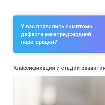
У вас появились симптомы
дефекта межпредсердной
перегородки?
Классификация и стадии развити