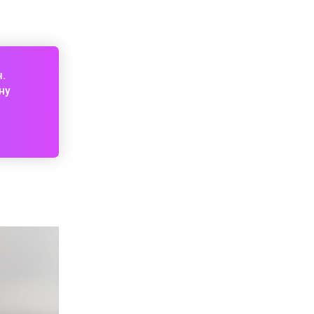
ч.
ну