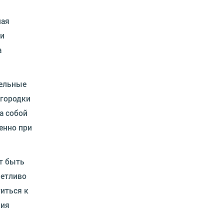
ная
ни
а
тельные
егородки
а собой
енно при
т быть
четливо
иться к
ния