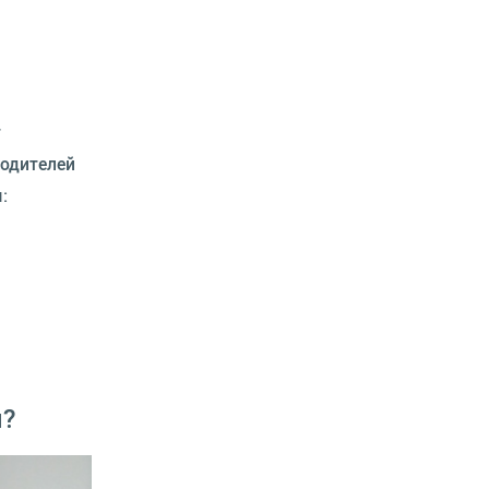
т
родителей
:
й?