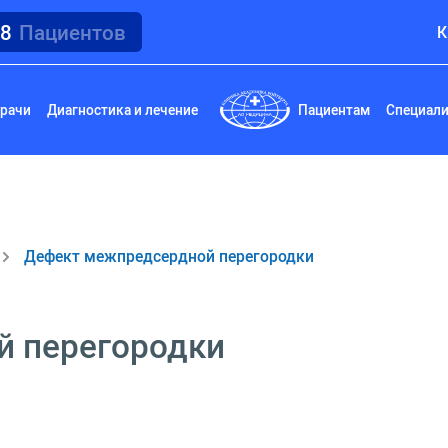
18
Пациентов
К
рачи
Диагностика и лечение
Пациентам
Специал
Дефект межпредсердной перегородки
й перегородки