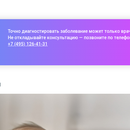
Точно диагностировать заболевание может только вра
Не откладывайте консультацию — позвоните по телефо
+7 (495) 126-41-31
я