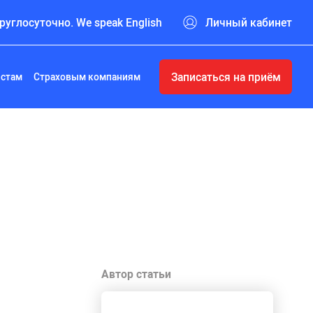
руглосуточно. We speak English
Личный кабинет
Записаться на приём
истам
Страховым компаниям
Автор статьи