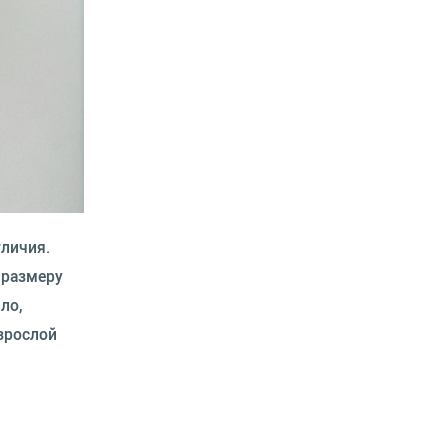
тличия.
 размеру
ло,
взрослой