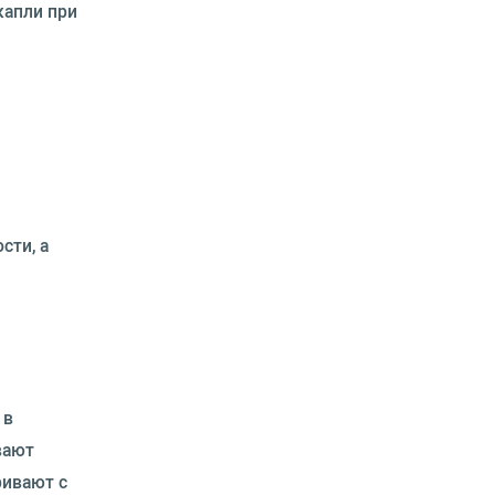
капли при
сти, а
 в
вают
ривают с