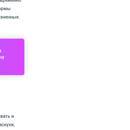
оевременно
формы
езненные.
ч.
ну
вать и
аснухи,