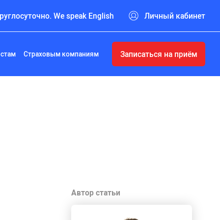
руглосуточно. We speak English
Личный кабинет
Записаться на приём
истам
Страховым компаниям
Автор статьи