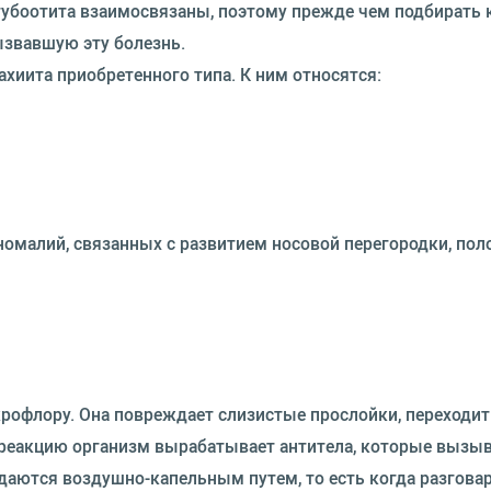
тубоотита взаимосвязаны, поэтому прежде чем подбирать 
ызвавшую эту болезнь.
хиита приобретенного типа. К ним относятся:
омалий, связанных с развитием носовой перегородки, поло
крофлору. Она повреждает слизистые прослойки, переходит
на реакцию организм вырабатывает антитела, которые вызы
едаются воздушно-капельным путем, то есть когда разгова