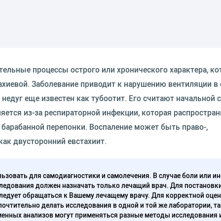
ительные процессы острого или хронического характера, к
тахиевой. Заболевание приводит к нарушению вентиляции в
т недуг еще известен как тубоотит. Его считают начальной 
яется из-за респираторной инфекции, которая распростран
е барабанной перепонки. Воспаление может быть право-,
как двусторонний евстахиит.
ьзовать для самодиагностики и самолечения. В случае боли или ин
ледования должен назначать только лечащий врач. Для постановк
следует обращаться к Вашему лечащему врачу. Для корректной оце
очтительно делать исследования в одной и той же лаборатории, та
енных анализов могут применяться разные методы исследования 