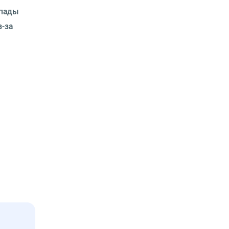
епады
з-за