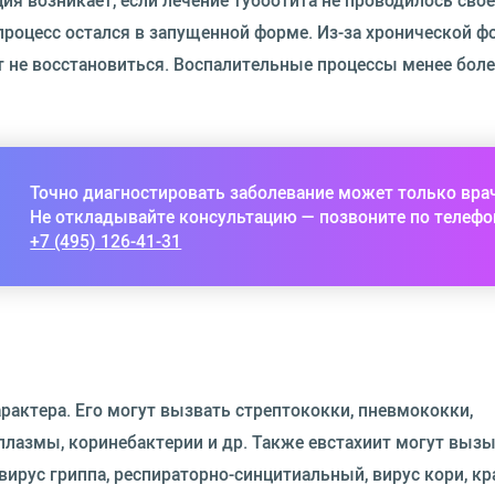
ция возникает, если лечение тубоотита не проводилось св
 процесс остался в запущенной форме. Из-за хронической 
т не восстановиться. Воспалительные процессы менее бол
Точно диагностировать заболевание может только вра
Не откладывайте консультацию — позвоните по телефо
+7 (495) 126-41-31
рактера. Его могут вызвать стрептококки, пневмококки,
плазмы, коринебактерии и др. Также евстахиит могут вызы
вирус гриппа, респираторно-синцитиальный, вирус кори, кр