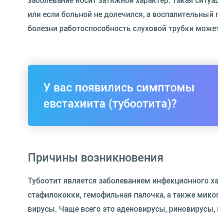
заболевание носит затяжной характер. Такая ситуа
или если больной не долечился, а воспалительный
болезни работоспособность слуховой трубки може
У вас появились симптомы
евстахиита (тубоотита)?
Причины возникновения
Тубоотит является заболеванием инфекционного ха
стафилококки, гемофильная палочка, а также мико
вирусы. Чаще всего это аденовирусы, риновирусы, 