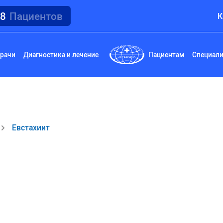
18
Пациентов
К
рачи
Диагностика и лечение
Пациентам
Специал
Евстахиит