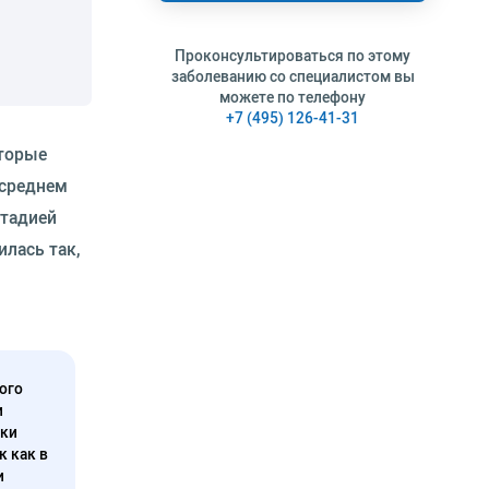
Проконсультироваться по этому
заболеванию со специалистом вы
можете по телефону
+7 (495) 126-41-31
оторые
 среднем
стадией
илась так,
ого
и
нки
к как в
и