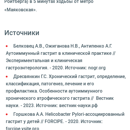
Ройтберга) в 5 минутах ходьбы от метро
«Маяковская».
Источники
Белковец А.В., Ожиганова Н.В., Антипенко А.Г.
Аутоиммунный гастрит в клинической практике //
Экспериментальная и клиническая
гастроэнтерология. - 2020. Источник: nogr.org
Дресвянкин Г.С. Хронический гастрит, определение,
классификация, патогенез, лечение и его
профилактика. Особенности аутоиммунного
хронического атрофического гастрита // Вестник
науки. - 2023. Источник: вестник-науки.рф
Горшкова А.А. Helicobacter Pylori-ассоциированный
гастрит у детей // FORCIPE. - 2020. Источник:
forcipe.vsite.pro