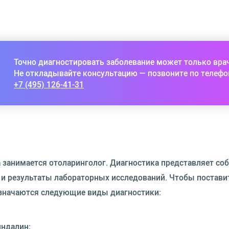
Точно диагностировать заболевание может только вра
Не откладывайте консультацию — позвоните по телефо
+7 (495) 126-41-31
 занимается отоларинголог. Диагностика представляет соб
 и результаты лабораторных исследований. Чтобы постави
азначаются следующие виды диагностики:
ндалин;