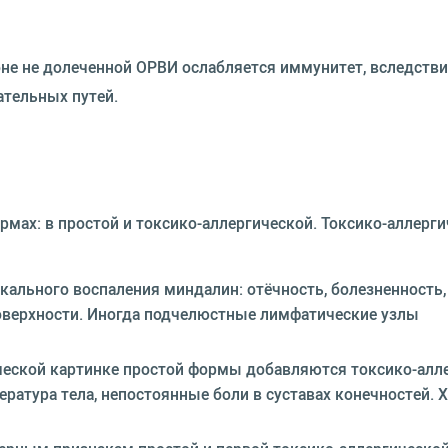
оне не долеченной ОРВИ ослабляется иммунитет, вследстви
ательных путей.
рмах: в простой и токсико-аллергической. Токсико-аллерг
ального воспаления миндалин: отёчность, болезненность,
 поверхности. Иногда подчелюстные лимфатические узлы
ческой картинке простой формы добавляются токсико-алл
атура тела, непостоянные боли в суставах конечностей. 