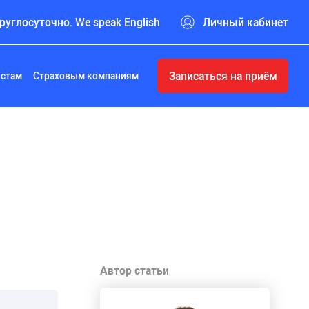
руглосуточно. We speak English
Личный кабинет
Записаться на приём
истам
Страховым компаниям
Автор статьи