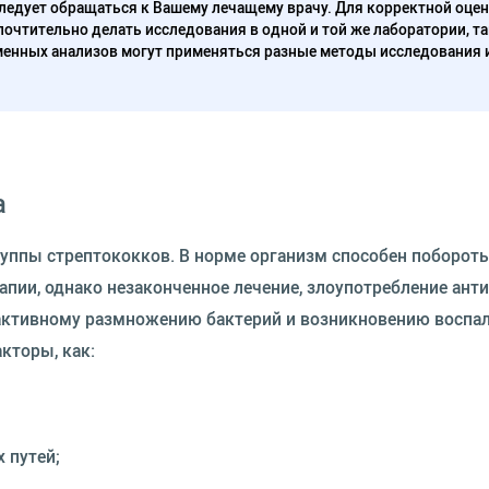
следует обращаться к Вашему лечащему врачу. Для корректной оце
очтительно делать исследования в одной и той же лаборатории, та
енных анализов могут применяться разные методы исследования 
а
уппы стрептококков. В норме организм способен побороть
пии, однако незаконченное лечение, злоупотребление ант
активному размножению бактерий и возникновению воспал
кторы, как:
 путей;