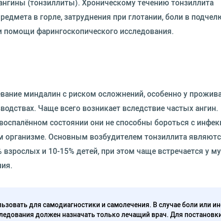
ангины (тонзиллиты). Хроническому течению тонзиллита
едмета в горле, затруднения при глотании, боли в подче
и помощи фарингоскопического исследования.
евание миндалин с риском осложнений, особенно у прожи
водствах. Чаще всего возникает вследствие частых ангин.
воспалённом состоянии они не способны бороться с инфекц
ём организме. Основным возбудителем тонзиллита являют
 взрослых и 10-15% детей, при этом чаще встречается у м
ния.
ьзовать для самодиагностики и самолечения. В случае боли или ин
ледования должен назначать только лечащий врач. Для постановк