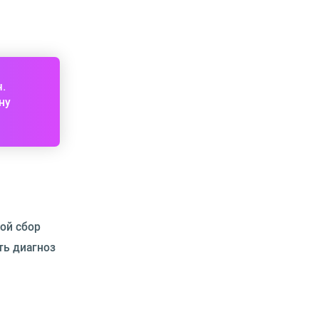
ч.
ну
ой сбор
ть диагноз