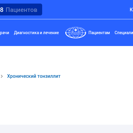
18
Пациентов
К
рачи
Диагностика и лечение
Пациентам
Специал
Хронический тонзиллит