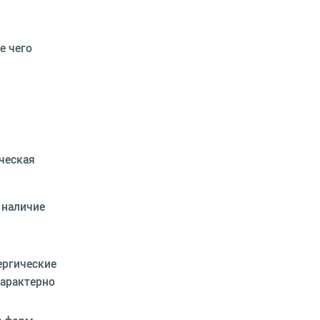
е чего
ическая
 наличие
ергические
Характерно