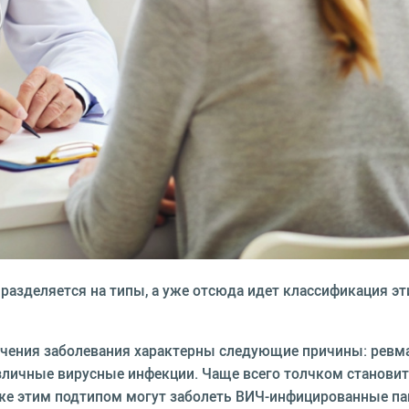
 разделяется на типы, а уже отсюда идет классификация э
течения заболевания характерны следующие причины: ревм
различные вирусные инфекции. Чаще всего толчком станови
кже этим подтипом могут заболеть ВИЧ-инфицированные па