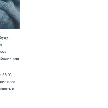
 будут
ие
сов;
мболии или
 38 °С,
ние веса
вовать о