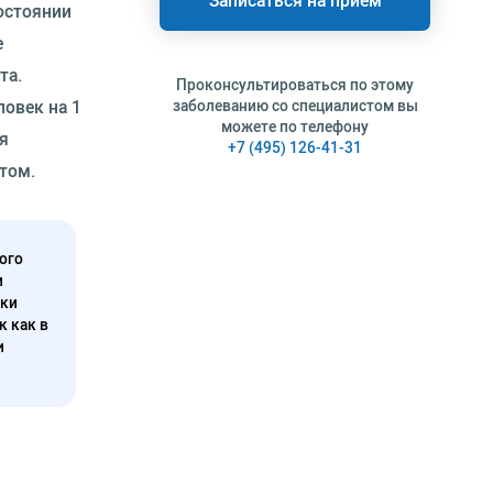
Записаться на прием
остоянии
е
та.
Проконсультироваться по этому
ловек на 1
заболеванию со специалистом вы
можете по телефону
я
+7 (495) 126-41-31
итом.
ого
и
нки
к как в
и