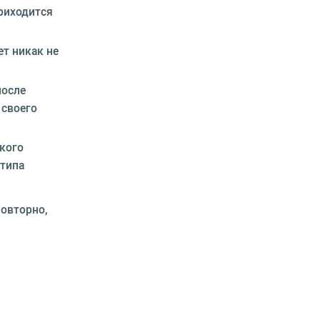
приходится
т никак не
после
 своего
кого
 типа
повторно,