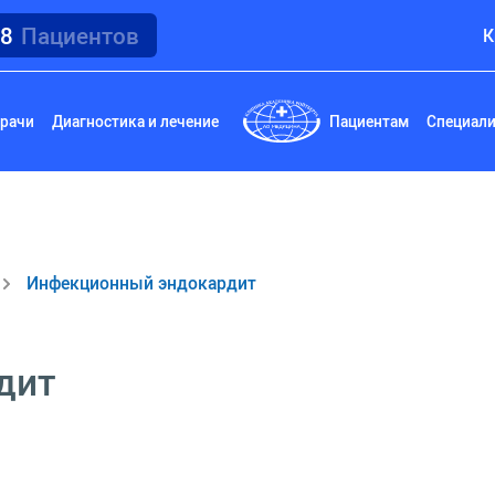
18
Пациентов
К
рачи
Диагностика и лечение
Пациентам
Специал
Инфекционный эндокардит
дит