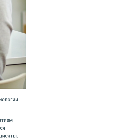
тиологии
атизм
тся
циенты.