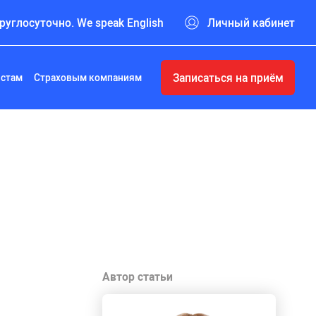
руглосуточно. We speak English
Личный кабинет
Записаться на приём
истам
Страховым компаниям
Автор статьи