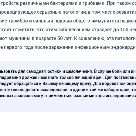
стройств различными бактериями и грибками. При таком с
провоцирующее серьезные патологии, в том числе развити
ание тромбов и сильный подрыв общего иммунитета пациен
тоит отметить, что этим заболеванием страдает до 150 че
еют мужчины в возрасте 50 лет. К сожалению, эта патологи
е первого года после заражения инфекционным эндокард
ьзовать для самодиагностики и самолечения. В случае боли или ин
ледования должен назначать только лечащий врач. Для постановк
следует обращаться к Вашему лечащему врачу. Для корректной оце
очтительно делать исследования в одной и той же лаборатории, та
енных анализов могут применяться разные методы исследования 