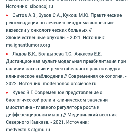
Источник: siboncoj.ru
Сытов А.В., Зузов С.А., Кукош М.Ю. Практические
рекомендации по лечению синдрома анорексии-
кахексии у онкологических больных //
Злокачественные опухоли. - 2021. Источник:
malignanttumors.org
Лядов В.К., Болдырева Т.С., Ачкасов Е.Е.
Дистанционная мультимодальная преабилитация при
наличии кахексии и резектабельного рака желудка:
клиническое наблюдение // Современная онкология. -
2022. Источник: modernonco.orscience.ru
Кукес В.Г. Современное представление о
биологической роли и клиническом значении
миостатина - главного регулятора роста и
дифференцировки мышц // Медицинский вестник
Северного Кавказа. - 2021. Источник:
medvestnik.stgmu.ru