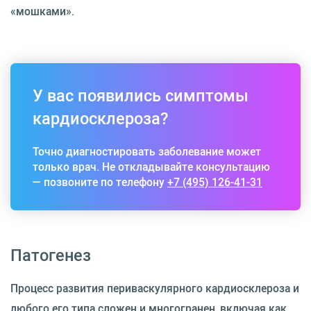
«мошками».
У вас появились симптомы
кардиосклероза?
Точно диагностировать заболевание может
только врач. Не откладывайте консультацию
— позвоните по телефону
+7 (495) 126-41-31
Патогенез
Процесс развития периваскулярного кардиосклероза и
любого его типа сложен и многогранен, включая как