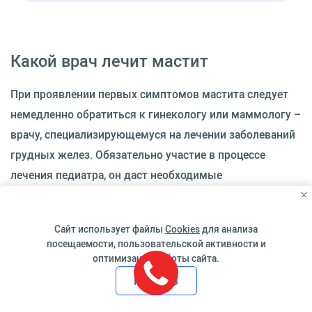
Какой врач лечит мастит
При проявлении первых симптомов мастита следует
немедленно обратиться к гинекологу или маммологу –
врачу, специализирующемуся на лечении заболеваний
грудных желез. Обязательно участие в процессе
лечения педиатра, он даст необходимые
рекомендации, чтобы сохранить здоровье младенца.
На начальной стадии возможно амбулаторное лечение,
Сайт использует файлы
Cookies
для анализа
при более поздних фазах необходима госпитализация.
посещаемости, пользовательской активности и
оптимизации работы сайта.
Гнойные формы патологии лечит хирург, здесь в
Принять
обязательном порядке требуется стационарное
лечение. Также в процессе лечения принимают участие