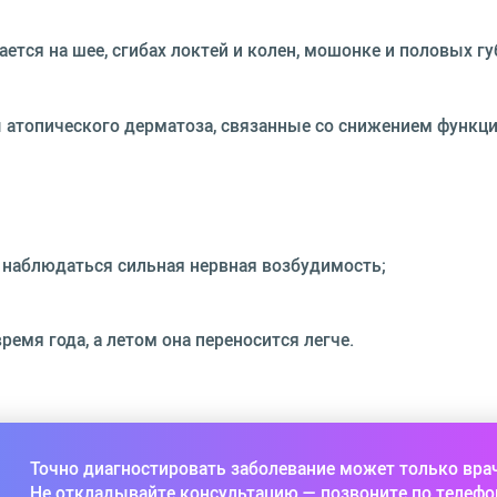
ется на шее, сгибах локтей и колен, мошонке и половых губ
 атопического дерматоза, связанные со снижением функц
т наблюдаться сильная нервная возбудимость;
ремя года, а летом она переносится легче.
Точно диагностировать заболевание может только вра
Не откладывайте консультацию — позвоните по телефо