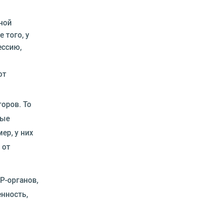
ной
 того, у
ессию,
ют
оров. То
ные
ер, у них
 от
Р-органов,
нность,