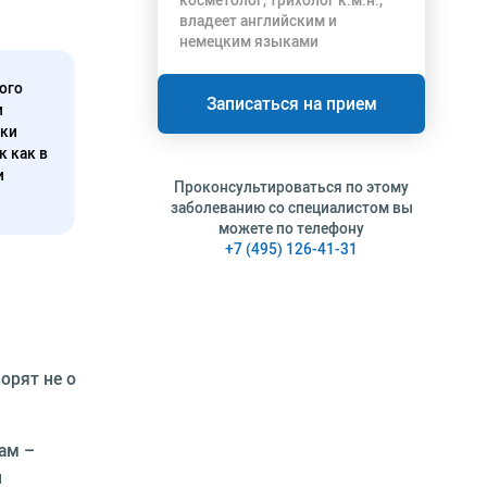
косметолог, трихолог к.м.н.,
владеет английским и
немецким языками
ого
Записаться на прием
и
нки
к как в
и
Проконсультироваться по этому
заболеванию со специалистом вы
можете по телефону
+7 (495) 126-41-31
орят не о
ам –
й