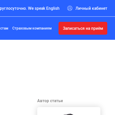
руглосуточно. We speak English
Личный кабинет
Записаться на приём
истам
Страховым компаниям
Автор статьи