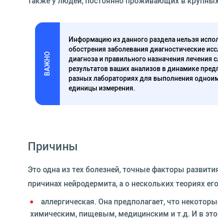
также у людей, постоянно проживающих в крупных
Информацию из данного раздела нельзя испол
обострения заболевания диагностические исс
ВАЖНО
диагноза и правильного назначения лечения 
результатов ваших анализов в динамике предп
разных лабораториях для выполнения одноим
единицы измерения.
Причины
Это одна из тех болезней, точные факторы развити
причинах нейродермита, а о нескольких теориях ег
аллергическая. Она предполагает, что некото
химическим, пищевым, медицинским и т.д. И в эт