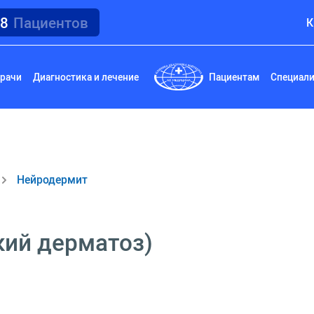
18
Пациентов
К
рачи
Диагностика и лечение
Пациентам
Специал
Нейродермит
кий дерматоз)