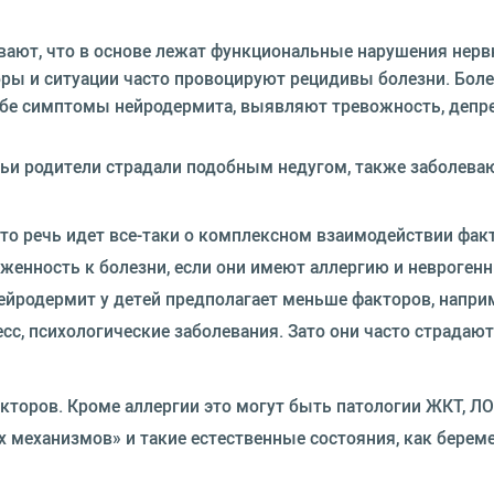
ивают, что в основе лежат функциональные нарушения нерв
ры и ситуации часто провоцируют рецидивы болезни. Более
бе симптомы нейродермита, выявляют тревожность, депр
 чьи родители страдали подобным недугом, также заболева
то речь идет все-таки о комплексном взаимодействии факт
оженность к болезни, если они имеют аллергию и невроген
йродермит у детей предполагает меньше факторов, наприм
сс, психологические заболевания. Зато они часто страдают
торов. Кроме аллергии это могут быть патологии ЖКТ, ЛО
 механизмов» и такие естественные состояния, как береме