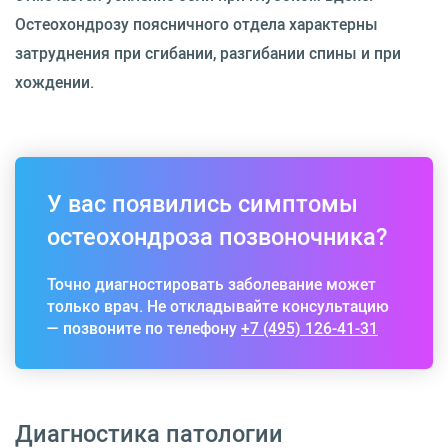
Остеохондрозу поясничного отдела характерны
затруднения при сгибании, разгибании спины и при
хождении.
У вас появились симптомы
остеохондроза позвоночника?
Точно диагностировать заболевание может
только врач. Не откладывайте консультацию
— позвоните по телефону
+7 (495) 126-41-31
Диагностика патологии