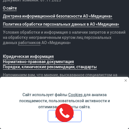
О сайте
Доктрина информационной безопасности АО «Медицина»
Политика обработки персональных данных в АО «Медицина»
Условия обработки и информация о наличии запретов и условий
на обработку неограниченным кругом лиц персональных
данных
работников
АО «Медицина»
Юридическая информация
Нормативно-правовая документация
Порядки, клинические рекомендации, стандарты
Напоминаем вам, что мнение, высказанное специалистом на
сайте, не может быть рассмотрено как постановка диагноза, не
является основанием для назначений лечения либо для
самолечения. Необходима очная консультация специалиста.
Сайт использует файлы
Cookies
для анализа
Информация о специальной оценке условий труда в АО
посещаемости, пользовательской активности и
"Медицина"
оптимизации работы сайта.
Кодекс корпоративной этики и поведения сотрудников
Принять
Про этические принципы