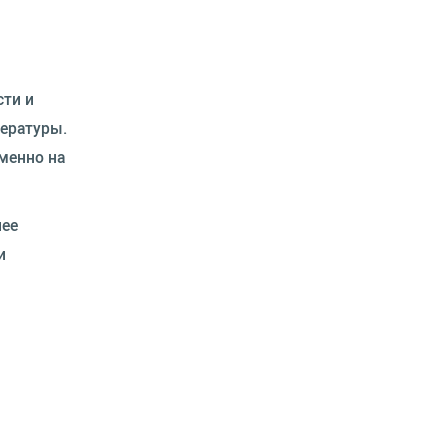
сти и
пературы.
менно на
лее
и