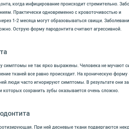
онта, когда инфицирование происходит стремительно. Заб
ениям. Практически одновременно с кровоточивостью и
ерез 1-2 месяца могут образовываться свищи. Заболеван
можно. Острую форму пародонтита считают агрессивной.
та
му симптомы не так ярко выражены. Человека не мучают 
ение тканей все равно происходит. На хроническую форму 
ней люди часто игнорируют симптомы. В результате они з
ри которых сохранить зубы оказывается очень сложно.
одонтита
отизирующая. При ней десневые ткани подвергаются некроз