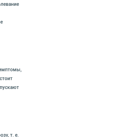
олевание
ие
симптомы,
стоит
апускают
у, т. е.