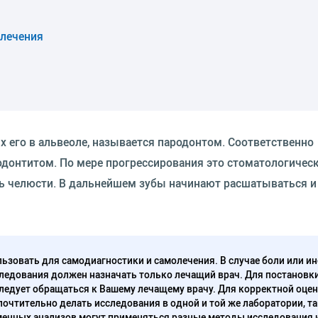
 лечения
 его в альвеоле, называется пародонтом. Соответственно
родонтитом. По мере прогрессирования это стоматологичес
нь челюсти. В дальнейшем зубы начинают расшатываться и
ьзовать для самодиагностики и самолечения. В случае боли или ин
ледования должен назначать только лечащий врач. Для постановк
следует обращаться к Вашему лечащему врачу. Для корректной оце
очтительно делать исследования в одной и той же лаборатории, та
енных анализов могут применяться разные методы исследования 