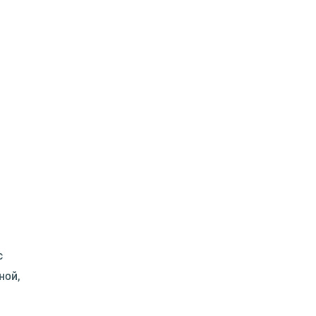
с
ной,