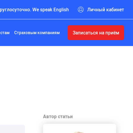
руглосуточно. We speak English
Личный кабинет
Записаться на приём
истам
Страховым компаниям
Автор статьи