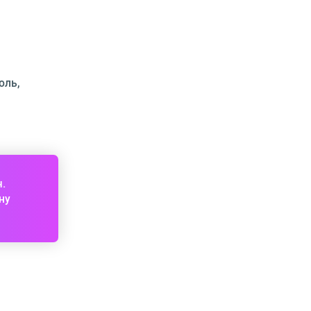
оль,
ч.
ну