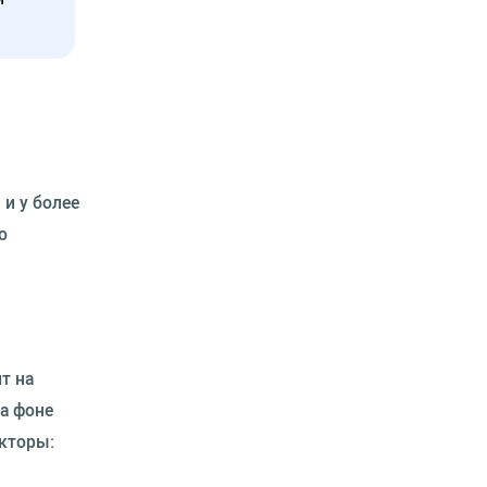
 и у более
о
т на
на фоне
кторы: