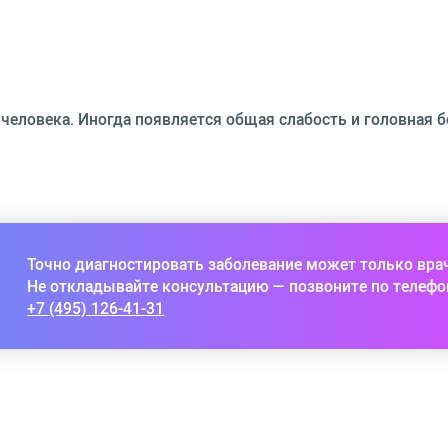
еловека. Иногда появляется общая слабость и головная б
Точно диагностировать заболевание может только вра
Не откладывайте консультацию — позвоните по телефо
+7 (495) 126-41-31