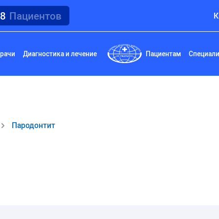
18
Пациентов
К
рачи
Диагностика и лечение
Пациентам
Специал
Пародонтит