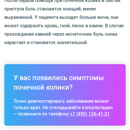
После первой помощи при почечной колике и снятия
приступа боль становится ноющей, менее
выраженной. У пациента выходит больше мочи, она
может содержать кровь, гной, песок и камни. В случае
прохождения камней через мочеточник боль снова
нарастает и становится значительной.
У вас появились симптомы
почечной колики?
Точно диагностировать заболевание может
только врач. Не откладывайте консультацию
— позвоните по телефону
+7 (495) 126-41-31