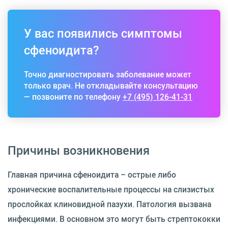
У вас появились симптомы
сфеноидита?
Точно диагностировать заболевание может
только врач. Не откладывайте консультацию
— позвоните по телефону
+7 (495) 126-41-31
Причины возникновения
Главная причина сфеноидита – острые либо
хронические воспалительные процессы на слизистых
прослойках клиновидной пазухи. Патология вызвана
инфекциями. В основном это могут быть стрептококки