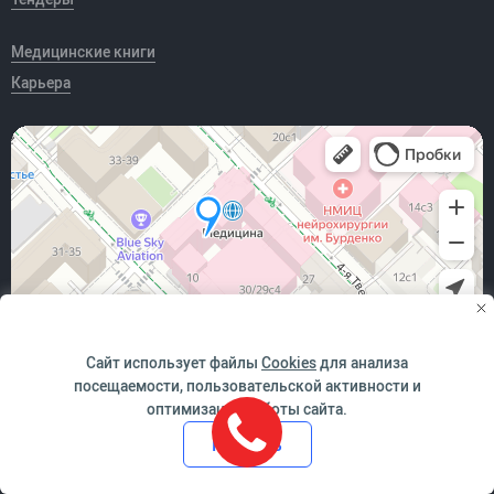
Медицинские книги
Карьера
Сайт использует файлы
Cookies
для анализа
посещаемости, пользовательской активности и
оптимизации работы сайта.
*победитель Всероссийского конкурса "За качество и
безопасность медицинской деятельности" в номинации
Принять
"Медицинская организация - лидер в обеспечении качества и
безопасности и медицинской деятельности". Сертификат
Росздравнадзора №0023/01КБМД от 10.10.2019г.