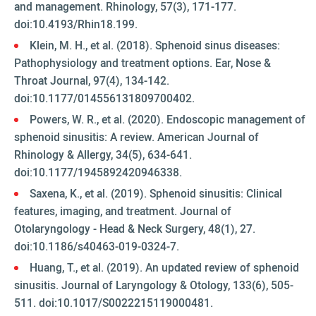
and management. Rhinology, 57(3), 171-177.
doi:10.4193/Rhin18.199.
Klein, M. H., et al. (2018). Sphenoid sinus diseases:
Pathophysiology and treatment options. Ear, Nose &
Throat Journal, 97(4), 134-142.
doi:10.1177/014556131809700402.
Powers, W. R., et al. (2020). Endoscopic management of
sphenoid sinusitis: A review. American Journal of
Rhinology & Allergy, 34(5), 634-641.
doi:10.1177/1945892420946338.
Saxena, K., et al. (2019). Sphenoid sinusitis: Clinical
features, imaging, and treatment. Journal of
Otolaryngology - Head & Neck Surgery, 48(1), 27.
doi:10.1186/s40463-019-0324-7.
Huang, T., et al. (2019). An updated review of sphenoid
sinusitis. Journal of Laryngology & Otology, 133(6), 505-
511. doi:10.1017/S0022215119000481.