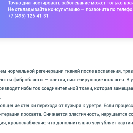
Точно диагностировать заболевание может только вра
Не откладывайте консультацию — позвоните по телефо
+7 (495) 126-41-31
ем нормальной регенерации тканей после воспаления, тра
уются фибробласты — клетки, синтезирующие коллаген. В 
оизводят избыток соединительной ткани, которая замещае
.
толщение стенки перехода от пузыря к уретре. Если процесс
итерация просвета. Снижается эластичность, нарушается 
ия, кровоснабжение, что дополнительно усугубляет картин