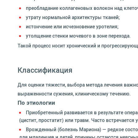
преобладание коллагеновых волокон над клет
утрату нормальной архитектуры тканей;
истончение или исчезновение уротелия;
утолщение стенки мочевого в зоне перехода.
Такой процесс носит хронический и прогрессирующи
Классификация
Для оценки тяжести, выбора метода лечения важно
выраженности сужения, клиническому течению.
По этиологии
Приобретенный развивается в результате опера
(цистит, простатит) или травм. Часто встречается
Врожденный (болезнь Мариона) — редкое состо
для младенцев и детей, причины остаются неясны