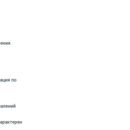
ения.
ация по
палений
Характерен