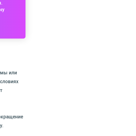
ч.
ну
вмы или
условиях
т
сокращение
у.