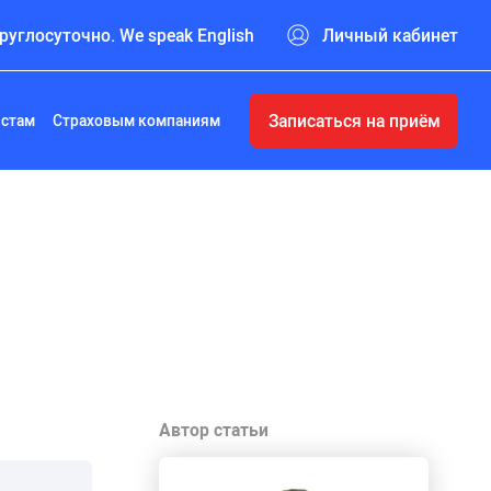
руглосуточно. We speak English
Личный кабинет
Записаться на приём
истам
Страховым компаниям
Автор статьи