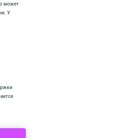
то может
ия. У
ержки
вается