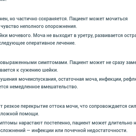
нен, но частично сохраняется. Пациент может мочиться
 чувство неполного опорожнения.
ки мочевого. Моча не выходит в уретру, развивается остр
следующее оперативное лечение.
бовыраженными симптомами. Пациент может не сразу зам
ивается к сужению шейки.
шения мочеиспускания, остаточная моча, инфекции, рефл
ется немедленное вмешательство.
т резкое перекрытие оттока мочи, что сопровождается си
отложной помощи.
птомы нарастают постепенно, пациент может длительно 
 осложнений — инфекции или почечной недостаточности.