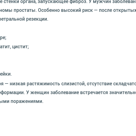
 стенки органа, запускающее фиброз. У мужчин заболева
еномы простаты. Особенно высокий риск — после открытых
ретральной резекции.
ре;
тит, цистит;
ейки.
я — низкая растяжимость слизистой, отсутствие складчат
ормации. У женщин заболевание встречается значительно
ными поражениями.