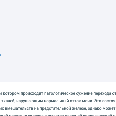
я
и котором происходит патологическое сужение перехода о
м тканей, нарушающим нормальный отток мочи. Это состоя
ких вмешательств на предстательной железе, однако может
еской практике склероз считается сложной урологической 