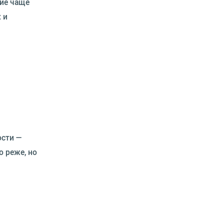
ние чаще
 и
ости —
 реже, но