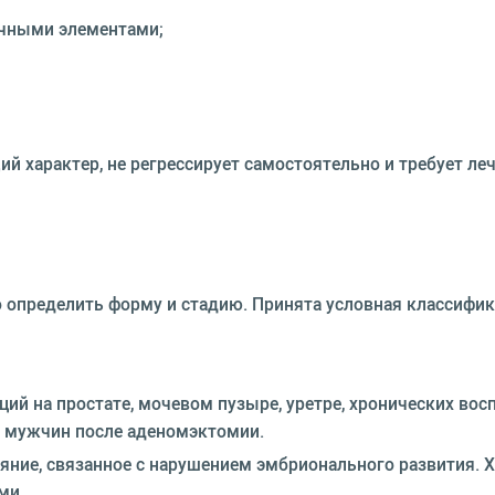
очными элементами;
й характер, не регрессирует самостоятельно и требует леч
 определить форму и стадию. Принята условная классифик
ций на простате, мочевом пузыре, уретре, хронических вос
 у мужчин после аденомэктомии.
яние, связанное с нарушением эмбрионального развития. 
ми.