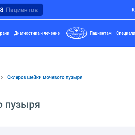
18
Пациентов
К
рачи
Диагностика и лечение
Пациентам
Специал
Склероз шейки мочевого пузыря
о пузыря