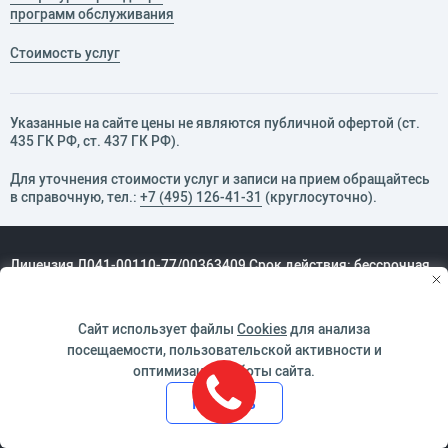
программ обслуживания
Стоимость услуг
Указанные на сайте цены не являются публичной офертой (ст.
435 ГК РФ, cт. 437 ГК РФ).
Для уточнения стоимости услуг и записи на прием обращайтесь
в справочную, тел.:
+7 (495) 126-41-31
(круглосуточно).
Лицензия Л041-00110-77/00363409 Срок действия: бессрочная
Дата создания документа: 29.11.2024
Документ изменён: 02.12.2024
Сайт использует файлы
Cookies
для анализа
О сайте
посещаемости, пользовательской активности и
оптимизации работы сайта.
Доктрина информационной безопасности АО «Медицина»
Принять
Политика обработки персональных данных в АО «Медицина»
Условия обработки и информация о наличии запретов и условий