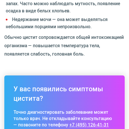
запах. Часто можно наблюдать мутность, появление
осадка в виде белых хлопьев.
Недержание мочи — она может выделяться
небольшими порциями непроизвольно.
Обычно цистит сопровождается общей интоксикацией
организма — повышается температура тела,
появляется слабость, головная боль.
У вас появились симптомы
цистита?
Точно диагностировать заболевание может
только врач. Не откладывайте консультацию
— позвоните по телефону
+7 (495) 126-41-31