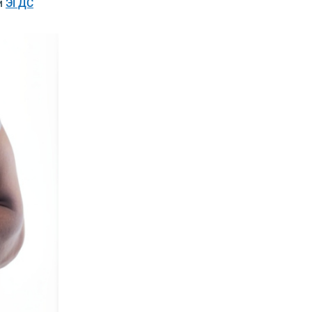
и
ЭГДС