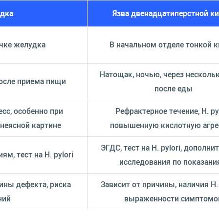
удка
Язва двенадцатиперстной к
очке желудка
В начальном отделе тонкой 
Натощак, ночью, через несколь
после приема пищи
после еды
сс, особенно при
Рефрактерное течение, H. pyl
 неясной картине
повышенную кислотную агр
ЭГДС, тест на H. pylori, дополн
м, тест на H. pylori
исследования по показани
ины дефекта, риска
Зависит от причины, наличия H. 
ний
выраженности симптомо