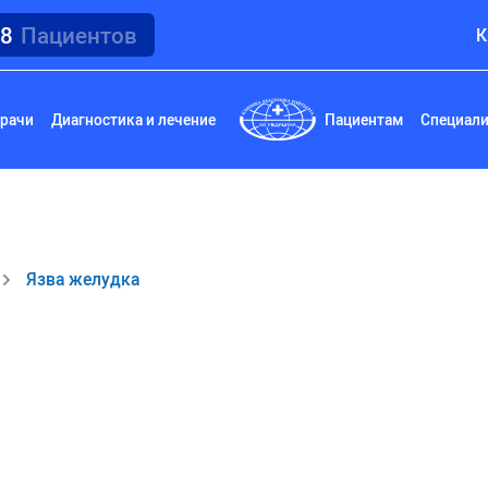
18
Пациентов
К
рачи
Диагностика и лечение
Пациентам
Специал
Язва желудка