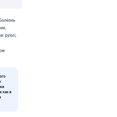
 Болезнь
ия,
 pylori,
дом
ого
и
нки
к как в
и