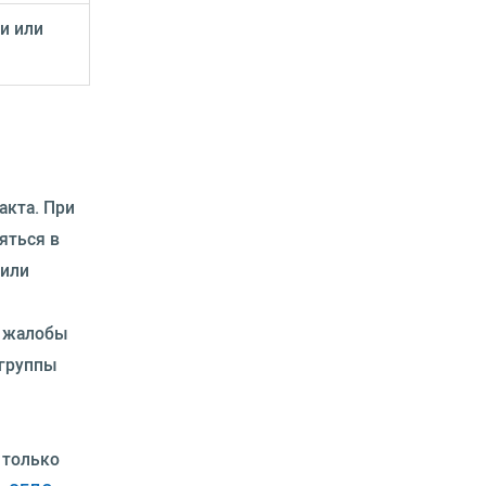
и или
акта. При
яться в
 или
в жалобы
 группы
 только