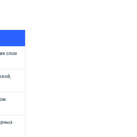
ие слои
жкой,
ком
торных