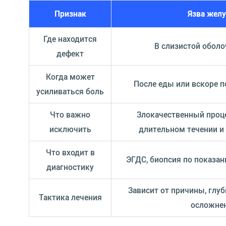
Признак
Язва жел
Где находится
В слизистой обол
дефект
Когда может
После еды или вскоре 
усиливаться боль
Что важно
Злокачественный проце
исключить
длительном течении и
Что входит в
ЭГДС, биопсия по показания
диагностику
Зависит от причины, глуб
Тактика лечения
осложне