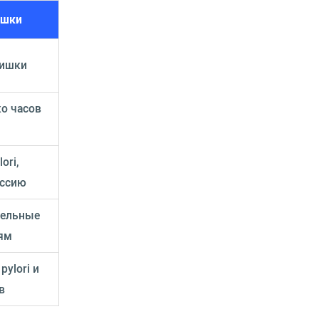
ишки
кишки
ко часов
ori,
ессию
ительные
ям
pylori и
в