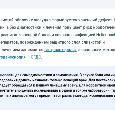
лизистой оболочке желудка формируется язвенный дефект.
и, а без диагностики и лечения повышает риск кровотечен
азвитие язвенной болезни связано с инфекцией Helicobacter
паратов, повреждением защитного слоя слизистой и
и лечением занимается
гастроэнтеролог
, а основным мето
уоденоскопия — ЭГДС
.
ьзовать для самодиагностики и самолечения. В случае боли или ин
ледования должен назначать только лечащий врач. Для постановк
следует обращаться к Вашему лечащему врачу. Для корректной оце
очтительно делать исследования в одной и той же лаборатории, та
енных анализов могут применяться разные методы исследования 