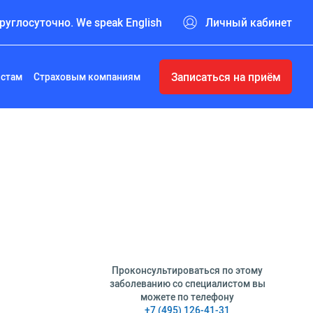
руглосуточно. We speak English
Личный кабинет
Записаться на приём
истам
Страховым компаниям
Проконсультироваться по этому
заболеванию со специалистом вы
можете по телефону
+7 (495) 126-41-31