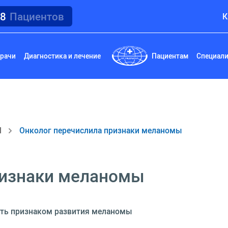
18
Пациентов
К
рачи
Диагностика и лечение
Пациентам
Специал
И
Онколог перечислила признаки меланомы
ризнаки меланомы
ыть признаком развития меланомы