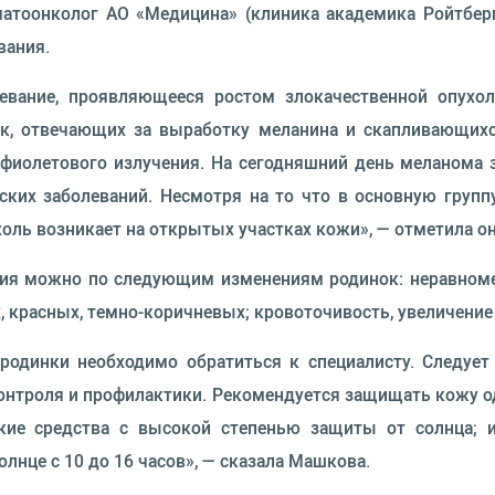
матоонколог АО «Медицина» (клиника академика Ройтбер
вания.
евание, проявляющееся ростом злокачественной опухо
ок, отвечающих за выработку меланина и скапливающихс
фиолетового излучения. На сегодняшний день меланома 
ких заболеваний. Несмотря на то что в основную групп
оль возникает на открытых участках кожи», — отметила он
ния можно по следующим изменениям родинок: неравномер
, красных, темно-коричневых; кровоточивость, увеличение
родинки необходимо обратиться к специалисту. Следует
нтроля и профилактики. Рекомендуется защищать кожу о
кие средства с высокой степенью защиты от солнца; 
лнце с 10 до 16 часов», — сказала Машкова.