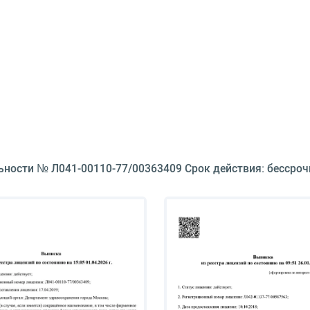
ьности № Л041-00110-77/00363409 Срок действия: бессроч