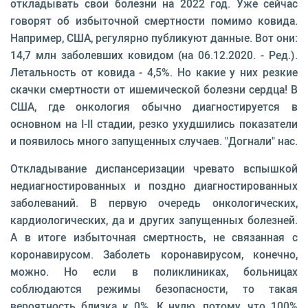
откладывать свои болезни на 2022 год. Уже сейчас
говорят об избыточной смертности помимо ковида.
Например, США, регулярно публикуют данные. Вот они:
14,7 млн заболевших ковидом (на 06.12.2020. - Ред.).
Летальность от ковида - 4,5%. Но какие у них резкие
скачки смертности от ишемической болезни сердца! В
США, где онкология обычно диагностируется в
основном на I-II стадии, резко ухудшились показатели
и появилось много запущенных случаев. "Догнали" нас.
Откладывание диспансеризации чревато вспышкой
недиагностированных и поздно диагностированных
заболеваний. В первую очередь онкологических,
кардиологических, да и других запущенных болезней.
А в итоге избыточная смертность, не связанная с
коронавирусом. Заболеть коронавирусом, конечно,
можно. Но если в поликлиниках, больницах
соблюдаются режимы безопасности, то такая
вероятность близка к 0%. К нулю, потому, что 100%