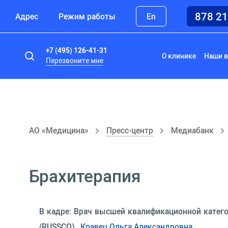
878 2
Адрес
Режим работы
En
+7 (495) 126-41-31
О клинике
Наши в
Перезвоните мне
АО «Медицина»
Пресс-центр
Медиабанк
Брахитерапия
В кадре: Врач высшей квалификационной катего
(RUSSCO) ,
Кравец Ольга Александровна