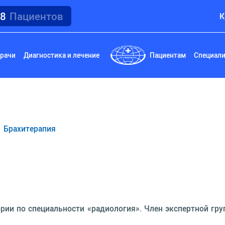
18
Пациентов
К
рачи
Диагностика и лечение
Пациентам
Специал
Брахитерапия
рии по специальности «радиология». Член экспертной гр