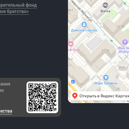
орительный фонд
ое братство»
зания
ми
чества