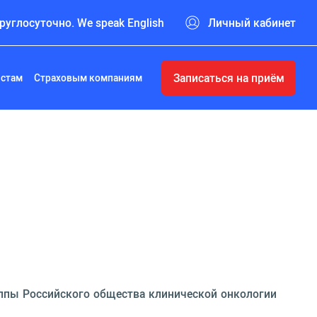
руглосуточно. We speak English
Личный кабинет
Записаться на приём
истам
Страховым компаниям
уппы Российского общества клинической онкологии