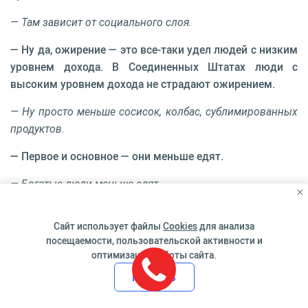
— Там зависит от социального слоя.
— Ну да, ожирение — это все-таки удел людей с низким
уровнем дохода. В Соединенных Штатах люди с
высоким уровнем дохода не страдают ожирением.
— Ну просто меньше сосисок, колбас, сублимированных
продуктов.
— Первое и основное — они меньше едят.
— Богатые люди меньше едят.
— Другое дело - качество. Я думаю, что
Сайт использует файлы
Cookies
для анализа
афроамериканец из гетто — ну, извините, я никого
посещаемости, пользовательской активности и
здесь не обижаю, скажем, человек, у которого низкие
оптимизации работы сайта.
доходы… МакДональдс, я не рекламирую, но качество
Принять
продуктов там хорошее. Мясо нормальное, булочки
фантастического вкуса. Там все хорошее. Но он