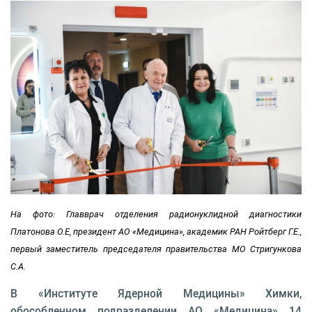
На фото: Главврач отделения радионуклидной диагностики
Платонова О.Е, президент АО «Медицина», академик РАН Ройтберг Г.Е.,
первый заместитель председателя правительства МО Стригункова
С.А.
В «Институте Ядерной Медицины» Химки,
обособленном подразделении АО «Медицина» 14