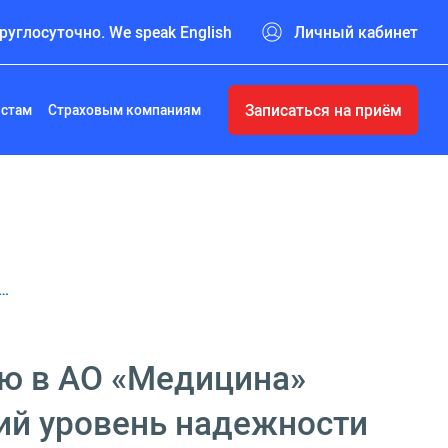
руглосуточно. We speak English
Личный кабинет
Записаться на приём
истам
Страховым компаниям
 …
ю в АО «Медицина»
ий уровень надежности