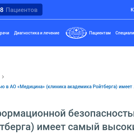
18
Пациентов
К
рачи
Диагностика и лечение
Пациентам
Специал
ю в АО «Медицина» (клиника академика Ройтберга) имеет
формационной безопасность
тберга) имеет самый высок