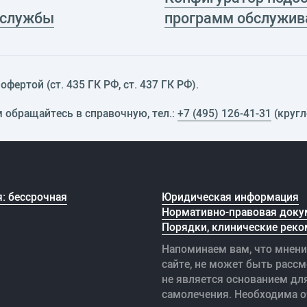
 службы
программ обслужив
фертой (ст. 435 ГК РФ, cт. 437 ГК РФ).
м обращайтесь в справочную, тел.:
+7 (495) 126-41-31
(кругл
: бессрочная
Юридическая информация
Нормативно-правовая доку
Порядки, клинические реко
Напоминаем вам, что мнени
сайте, не может быть рассм
не является основанием дл
самолечения. Необходима о