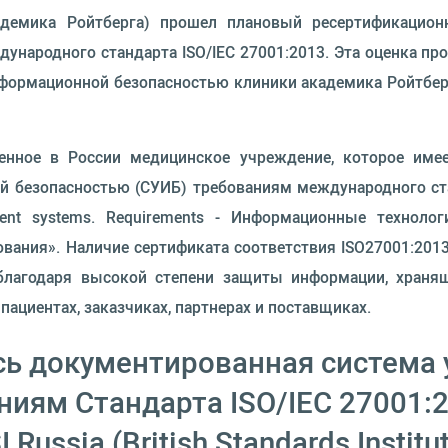
демика Ройтберга) прошел плановый ресертификацион
ародного стандарта ISO/IEC 27001:2013. Эта оценка про
нформационной безопасностью клиники академика Ройтбер
енное в России медицинское учреждение, которое им
безопасностью (СУИБ) требованиям международного станд
agement systems. Requirements - Информационные технол
вания». Наличие сертификата соответствия ISO27001:201
благодаря высокой степени защиты информации, храня
циентах, заказчиках, партнерах и поставщиках.
ь документированная система 
иям Стандарта ISO/IEC 27001:
Russia (British Standards Institu