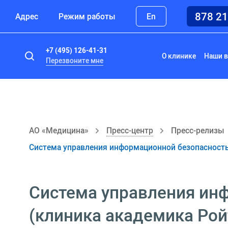
878 2
Адрес
Режим работы
En
+7 (495) 126-41-31
О клинике
Наши в
Перезвоните мне
АО «Медицина»
Пресс-центр
Пресс-релизы
Система управления информационной безопасность
Система управления ин
(клиника академика Рой