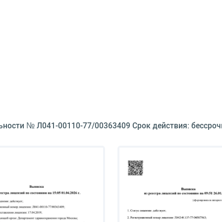
ьности № Л041-00110-77/00363409 Срок действия: бессроч