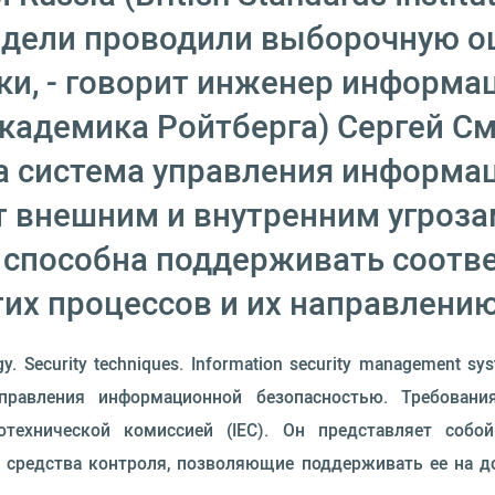
недели проводили выборочную о
ки, - говорит инженер информа
кадемика Ройтберга) Сергей С
ша система управления информ
 внешним и внутренним угрозам
 способна поддерживать соотв
тих процессов и их направлению
gy. Security techniques. Information security management 
правления информационной безопасностью. Требовани
отехнической комиссией (IEC). Он представляет соб
и средства контроля, позволяющие поддерживать ее на 