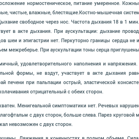
лосложение нормостеническое, питание умеренное. Кожн
вые, чистые, влажные, блестящие.Костно-мышечная систем
 Дыхание свободное через нос. Частота дыхания 18 в 1 мин.
ует в акте дыхания. При аускультации: дыхание проводи
ов шеи и эпигастрии нет. Перкуторно границы сердца не 
тьем межреберье. При аускультации тоны серца приглушен
тмичный, удовлетворительного наполнения и напряжения. 
ьной формы, не вздут, участвует в акте дыхания равн
ай печени при пальпации острый, эластической консисте
колачивания отрицательный с обеих сторон.
екватен. Менигеальной симптоматики нет. Речевых наруше
 лагофтальм с двух сторон, больше слева. Парез круговой 
скал невозможен с двух сторон.
арушены. Движения в конечностях в полном объеме. Сила