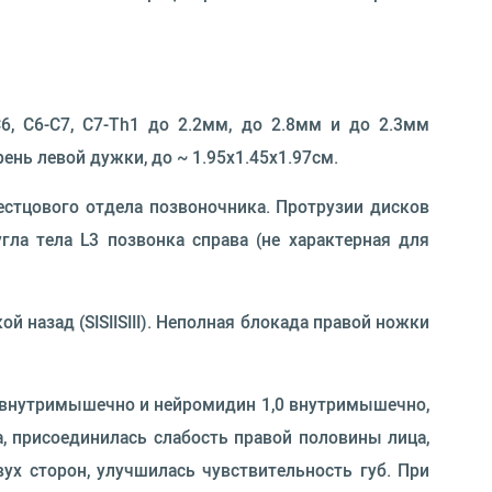
6, С6-С7, С7-Th1 до 2.2мм, до 2.8мм и до 2.3мм
ень левой дужки, до ~ 1.95х1.45х1.97см.
естцового отдела позвоночника. Протрузии дисков
угла тела L3 позвонка справа (не характерная для
 назад (SISIISIII). Неполная блокада правой ножки
,0 внутримышечно и нейромидин 1,0 внутримышечно,
, присоединилась слабость правой половины лица,
х сторон, улучшилась чувствительность губ. При