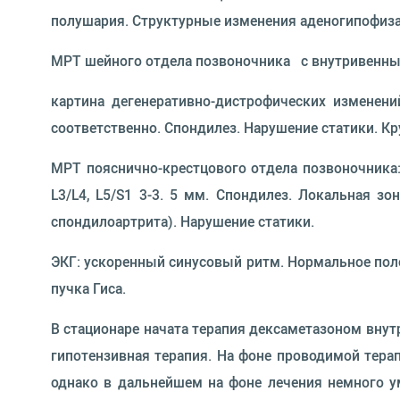
полушария. Структурные изменения аденогипофиз
МРТ шейного отдела позвоночника с внутривенны
картина дегенеративно-дистрофических изменени
соответственно. Спондилез. Нарушение статики. Кр
МРТ пояснично-крестцового отдела позвоночника:
L3/L4, L5/S1 3-3. 5 мм. Спондилез. Локальная зо
спондилоартрита). Нарушение статики.
ЭКГ: ускоренный синусовый ритм. Нормальное полож
пучка Гиса.
В стационаре начата терапия дексаметазоном внут
гипотензивная терапия. На фоне проводимой тера
однако в дальнейшем на фоне лечения немного у