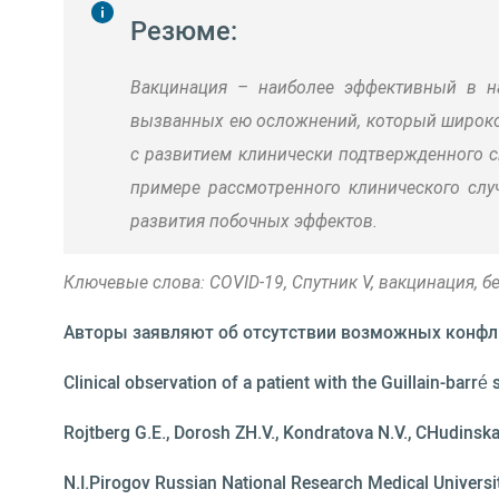
Резюме:
Вакцинация – наиболее эффективный в н
вызванных ею осложнений, который широко 
с развитием клинически подтвержденного с
примере рассмотренного клинического слу
развития побочных эффектов.
Ключевые слова: COVID-19, Спутник V, вакцинация, б
Авторы заявляют об отсутствии возможных конфл
Clinical observation of a patient with the Guillain-bar
Rojtberg G.E., Dorosh ZH.V., Kondratova N.V., CHudinsk
N.I.Pirogov Russian National Research Medical Universi