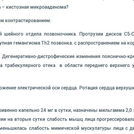
а – кистозная микроааденома?
м контрастированием:
й шейного отдела позвоночника. Протрузии дисков С5-С
упная гемангиома Th2 позвонка. с распространением на кор
 Дегенеративно-дистрофические изменения пояснично-кр
на трабекулярного отека в области переднего верхнего 
ение электрической оси сердца. Ротация сердца верхушкой
ривенно капельно 24 мг в сутки, назначены мильгамма 2
пии на вторые сутки слабость мышц лица прогрессировала
меньшилась слабость мимической мускулатуры лица с дву