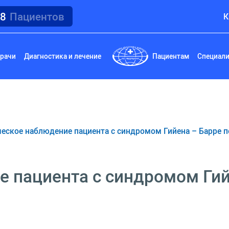
18
Пациентов
К
рачи
Диагностика и лечение
Пациентам
Специал
еское наблюдение пациента с синдромом Гийена – Барре п
 пациента с синдромом Гий