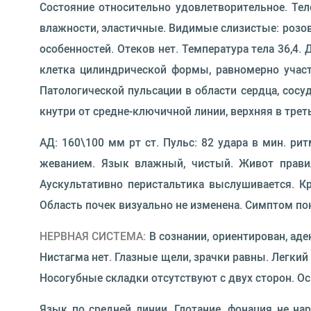
Состояние относительно удовлетворительное. Те
влажности, эластичные. Видимые слизистые: розо
особенностей. Отеков нет. Температура тела 36,4.
клетка цилиндрической формы, равномерно участв
Патологической пульсации в области сердца, сосуд
кнутри от средне-ключичной линии, верхняя в тре
АД: 160\100 мм рт ст. Пульс: 82 удара в мин. ри
жеванием. Язык влажный, чистый. Живот правил
Аускультативно перистальтика выслушивается. Кр
Область почек визуально не изменена. Симптом по
НЕРВНАЯ СИСТЕМА:
В сознании, ориентирован, ад
Нистагма нет. Глазные щели, зрачки равны. Легкий
Носогубные складки отсутствуют с двух сторон. О
Язык по средней линии. Глотание, фонация не н