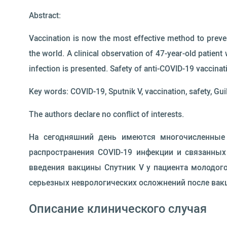
Abstract:
Vaccination is now the most effective method to preven
the world. A clinical observation of 47-year-old patien
infection is presented. Safety of anti-COVID-19 vaccinat
Key words: COVID-19, Sputnik V, vaccination, safety, Gu
The authors declare no conflict of interests.
На сегодняшний день имеются многочисленные
распространения COVID-19 инфекции и связанных 
введения вакцины Спутник V у пациента молодого
серьезных неврологических осложнений после вак
Описание клинического случая