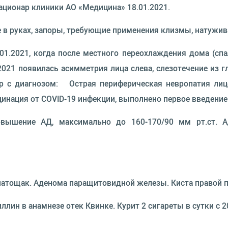
тационар клиники АО «Медицина» 18.01.2021.
е в руках, запоры, требующие применения клизмы, натужив
.01.2021, когда после местного переохлаждения дома (с
021 появилась асимметрия лица слева, слезотечение из г
р с диагнозом: Острая периферическая невропатия лице
цинация от COVID-19 инфекции, выполнено первое введение
ышение АД, максимально до 160-170/90 мм рт.ст. Ад
натощак. Аденома паращитовидной железы. Киста правой п
лин в анамнезе отек Квинке. Курит 2 сигареты в сутки с 2