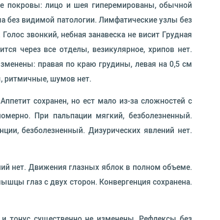
ые покровы: лицо и шея гиперемированы, обычной
а без видимой патологии. Лимфатические узлы без
 Голос звонкий, небная занавеска не висит Грудная
тся через все отделы, везикулярное, хрипов нет.
изменены: правая по краю грудины, левая на 0,5 см
ы, ритмичные, шумов нет.
Аппетит сохранен, но ест мало из-за сложностей с
омерно. При пальпации мягкий, безболезненный.
нции, безболезненный. Дизурических явлений нет.
ний нет. Движения глазных яблок в полном объеме.
мышцы глаз с двух сторон. Конвергенция сохранена.
 и тонус существенно не изменены. Рефлексы без