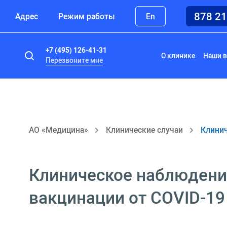
878 2
Адрес
Режим работы
En
+7 (495) 126-41-31
О клинике
Наши в
Перезвоните мне
АО «Медицина»
Клинические случаи
Клинич
Клиническое наблюдение
вакцинации от COVID-19