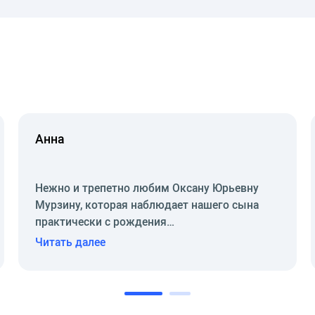
е "Гематологические заболевания в детском возрасте".
ьности «Актуальные вопросы лечения распространенных ра
филактика".
е вопросы патологии новорожденных".
ика инфекций, связанных с оказанием медицинской помощи
ка и лечение шока у новорожденных детей».
мочевыводящих путей у детей».
Анна
детей».
я недоношенных».
Нежно и трепетно любим Оксану Юрьевну
Мурзину, которая наблюдает нашего сына
ых конгрессах, является членом Союза педиатров России.
практически с рождения…
Читать далее