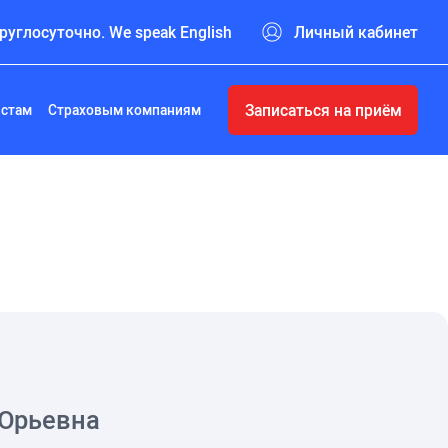
руглосуточно. We speak English
Личный кабинет
Записаться на приём
истам
Страховым компаниям
 Юрьевна