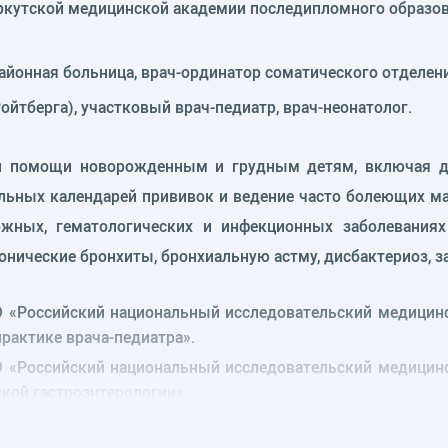
Иркутской медицинской академии последипломного образов
районная больница, врач-ординатор соматического отделен
Ройтберга), участковый врач-педиатр, врач-неонатолог.
й помощи новорожденным и грудным детям, включая диа
альных календарей прививок и ведение часто болеющих 
 кожных, гематологических и инфекционных заболеван
онические бронхиты, бронхиальную астму, дисбактериоз,
О «Российский национальный исследовательский медицинс
рактике врача-педиатра».
О «Российский национальный исследовательский медицинс
кой гастроэнтерологии».
ме «Актуальные вопросы заболеваний кожи у новорожденн