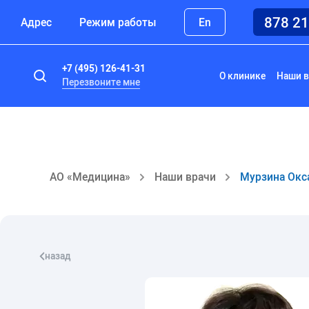
878 2
Адрес
Режим работы
En
+7 (495) 126-41-31
О клинике
Наши в
Перезвоните мне
АО «Медицина»
Наши врачи
Мурзина Окс
назад