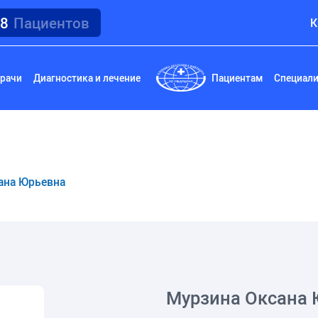
18
Пациентов
К
рачи
Диагностика и лечение
Пациентам
Специал
ана Юрьевна
Мурзина Оксана