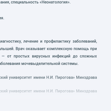
ания, специальность «Неонатология».
ия.
гностику, лечение и профилактику заболеваний,
малышей. Врач оказывает комплексную помощь при
иях — от простых вирусных инфекций до сложных
 заболевания мочевыделительной системы.
кий университет имени Н.И. Пирогова» Минздрава
кий университет имени Н.И. Пирогова» Минздрава
ых и детей»