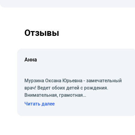
2019 г. - Повышение квалификации по программ
2020 г. - Повышение квалификации по специал
2020 г. - Повышение квалификации "Вакцинопро
2021 г. - Повышение квалификации "Актуальны
Отзывы
2023 г. - повышение квалификации «Профилакт
2026 г. – повышение квалификации «Диагности
2026 г. - повышение квалификации «Инфекция 
Анна
2026 г. – повышение квалификации «Коклюш у 
2026 г. Повышение квалификации «Ретинопати
Мурзина Оксана Юрьевна - замечательный
врач! Ведет обоих детей с рождения.
Оксана Юрьевна ежегодно участвует в международн
Внимательная, грамотная…
Читать далее