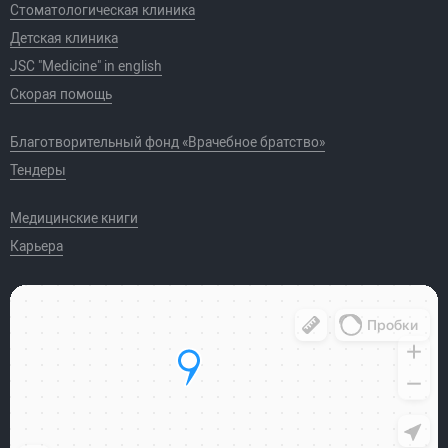
Стоматологическая клиника
Детская клиника
JSC "Medicine" in english
Скорая помощь
Благотворительный фонд «Врачебное братство»
Тендеры
Медицинские книги
Карьера