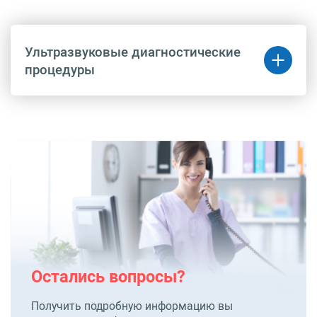
Ультразвуковые диагностические
процедуры
Код
Название
Цена
(руб.)
A04.12.002.002
Ультразвуковая
20 500 руб.
допплерография вен
нижних конечностей
Остались вопросы?
Получить подробную информацию вы