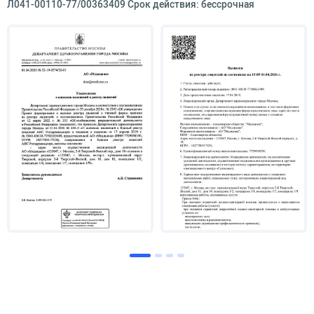
Л041-00110-77/00363409 Срок действия: бессрочная