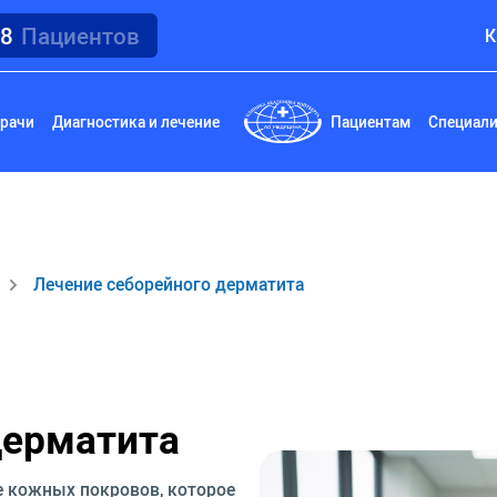
18
Пациентов
К
рачи
Диагностика и лечение
Пациентам
Специал
Лечение себорейного дерматита
дерматита
е кожных покровов, которое