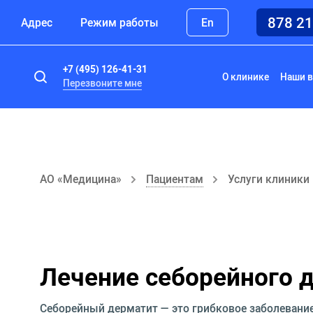
878 2
Адрес
Режим работы
En
+7 (495) 126-41-31
О клинике
Наши в
Перезвоните мне
АО «Медицина»
Пациентам
Услуги клиники
Лечение себорейного 
Себорейный дерматит — это грибковое заболевани