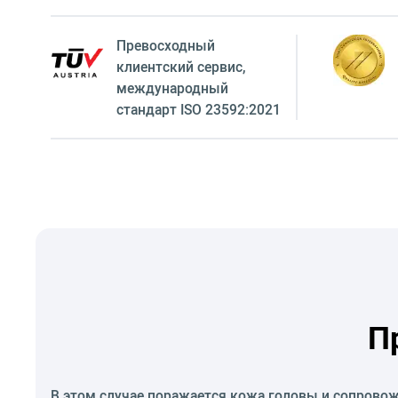
Превосходный
клиентский сервиc,
международный
стандарт ISO 23592:2021
П
В этом случае поражается кожа головы и сопровож