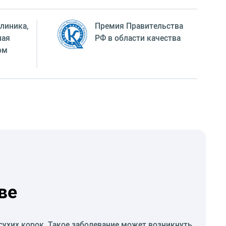
линика,
Премия Правительства
ная
РФ в области качества
ом
ве
ухих корок. Такое заболевание может возникнуть