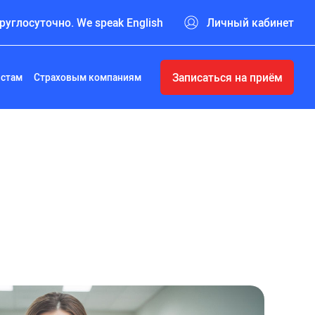
руглосуточно. We speak English
Личный кабинет
Записаться на приём
истам
Страховым компаниям