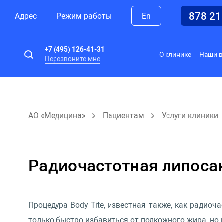
878 2
Адрес
Режим работы
En
+7 (495) 126-41-31
О клинике
Наши 
Перезвоните мне
АО «Медицина»
Пациентам
Услуги клиники
Радиочастотная липосак
Процедура Body Tite, известная также, как радиоч
только быстро избавиться от подкожного жира, но