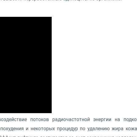
 воздействие потоков радиочастотной энергии на подк
 похудения и некоторых процедур по удалению жира кожа