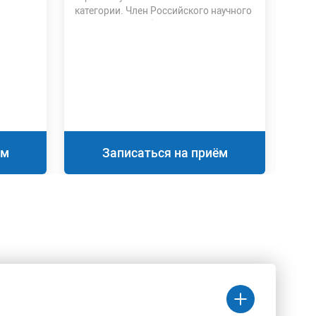
категории. Член Российского научного
ульт
медицинского общества терапевтов.
Эндо
Аккр
ульт
урол
ём
Записаться на приём