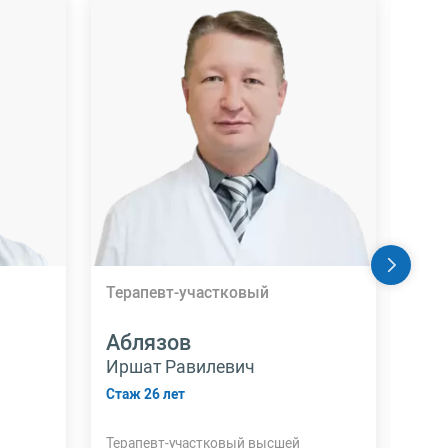
Терапевт-участковый
Уро
Аблязов
Аг
Иршат Равилевич
Але
Стаж 26 лет
Стаж
Терапевт-участковый высшей
Врач