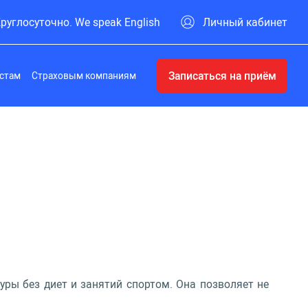
руглосуточно. We speak English
Личный кабинет
Записаться на приём
стам
Страховым компаниям
гуры без диет и занятий спортом. Она позволяет не