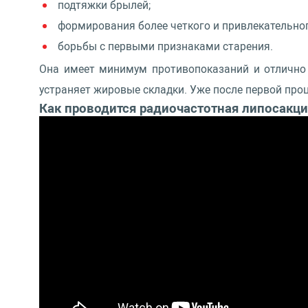
подтяжки брылей;
формирования более четкого и привлекательног
борьбы с первыми признаками старения.
Она имеет минимум противопоказаний и отлично 
устраняет жировые складки. Уже после первой про
Как проводится радиочастотная липосакци