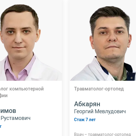
олог компьютерной
Травматолог-ортопед
фии
Абкарян
лимов
Георгий Мевлудович
 Рустамович
Стаж 7 лет
т
Врач – травматолог-ортопед