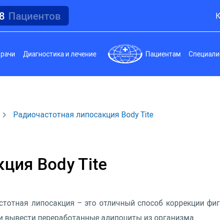
18
Пациентов
К
врачи
Диагностика и лечение
Пациентам
Специали
Радиочастотная липосакция Body Tite
ция Body Tite
астотная липосакция – это отличный способ коррекции фи
 и вывести переработанные адипоциты из организма.