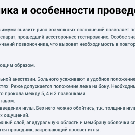
ника и особенности провед
нимума снизить риск возможных осложнений позволяет по
репарат, прошедший всестороннее тестирование. Особое зн
чаний позвоночника, что вызовет необходимость в повт
ующим образом.
ьной анестезии. Больного усаживают в удобное положение
октях. Реже допускается положение лежа на боку. Необход
 прокола между 5, 4 и 3 позвонками.
тавом.
ведения иглы. Без него можно обойтись, т.к. толщина иглы
ых ощущений.
жный слой, эпидуральную область и мембрану оболочки сп
тся проводник, закрывающий просвет иглы.