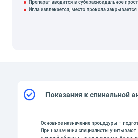
Препарат вводится в субарахноидальное прост
Игла извлекается, место прокола закрывается
Показания к спинальной а
Основное назначение процедуры – подгот
При назначении специалисты учитывают 
паховой области, груди и живота. Введе