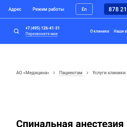
878 2
Адрес
Режим работы
En
+7 (495) 126-41-31
О клинике
Наши в
Перезвоните мне
АО «Медицина»
Пациентам
Услуги клиники
Спинальная анестезия