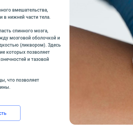
вного вмешательства,
 в нижней части тела.
асть спинного мозга,
ежду мозговой оболочкой и
дкостью (ликвором). Здесь
ие которых позволяет
онечностей и тазовой
цы, что позволяет
пины.
сть