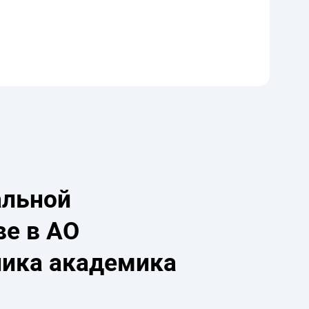
альной
ве в АО
ника академика