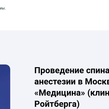
мы.
Проведение спин
анестезии в Моск
«Медицина» (кли
Ройтберга)