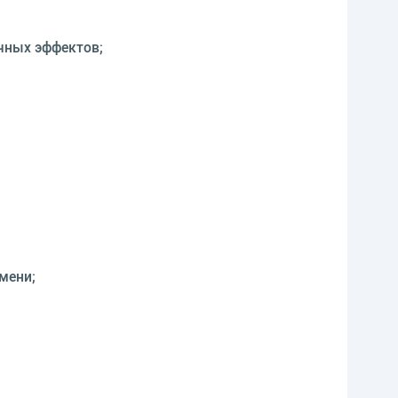
очных эффектов;
мени;