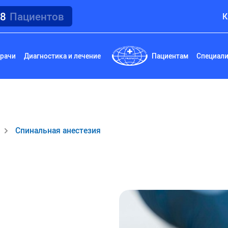
18
Пациентов
К
рачи
Диагностика и лечение
Пациентам
Специал
Спинальная анестезия