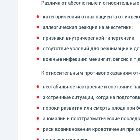
Различают абсолютные и относительные 
категорический отказ пациента от инъек
аллергическая реакция на анестетики;
признаки внутричерепной гипертензии;
отсутствие условий для реанимации и дл
кожные инфекции: менингит, сепсис и т.д
К относительным противопоказаниям отн
нестабильное настроение и состояние па
экстренные ситуации, когда на подгото
пороки развития или смерть плода при б
аномалии и посттравматические последс
риск возникновения кровотечения при о
признаки гипоксии;