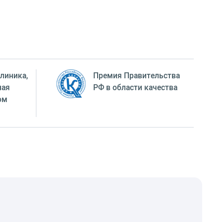
линика,
Премия Правительства
ная
РФ в области качества
ом