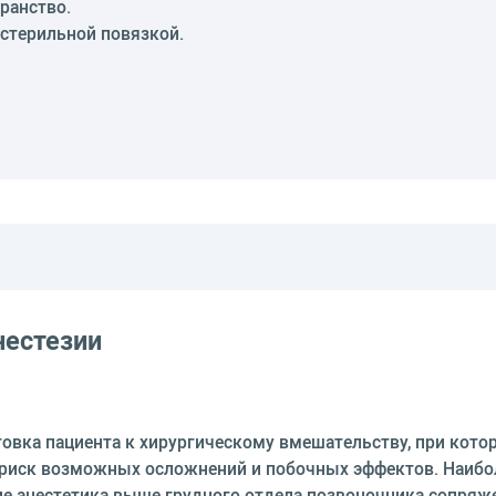
ранство.
 стерильной повязкой.
нестезии
овка пациента к хирургическому вмешательству, при кото
риск возможных осложнений и побочных эффектов. Наиболе
ние анестетика выше грудного отдела позвоночника сопря