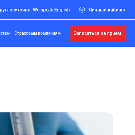
руглосуточно. We speak English
Личный кабинет
Записаться на приём
истам
Страховым компаниям