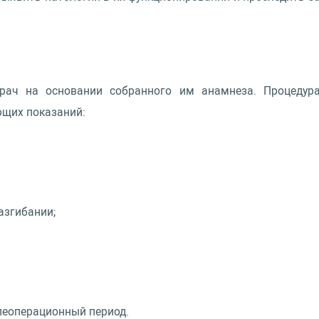
рач на основании собранного им анамнеза. Процедур
ющих показаний:
азгибании;
леоперационный период.