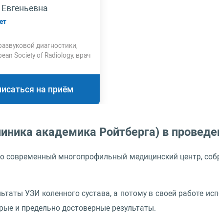
 Евгеньевна
ет
развуковой диагностики,
ean Society of Radiology, врач
валификационной категории
писаться на приём
иника академика Ройтберга) в провед
то современный многопрофильный медицинский центр, соб
ьтаты УЗИ коленного сустава, а потому в своей работе и
ые и предельно достоверные результаты.