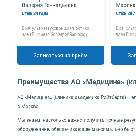
Валерия Геннадьевна
Марина
Стаж 24 года
Стаж 28 л
Врач ультразвуковой диагностики,
Врач ульт
член European Society of Radiology
член Europ
высшей к
Записаться на приём
За
Преимущества АО «Медицина» (кл
АО «Медицина» (клиника академика Ройтберга) – э
в Москве.
Мы знаем, насколько важно получить точные резул
оборудование, обеспечивающее максимально быстр