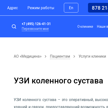
878 2
Адрес
Режим работы
En
+7 (495) 126-41-31
О клинике
Наши 
Перезвоните мне
АО «Медицина»
Пациентам
Услуги клиники
УЗИ коленного сустава
УЗИ коленного сустава – это оперативный, высок
хрящей и связок, предоставляющий возможность в