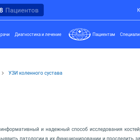
18
Пациентов
К
врачи
Диагностика и лечение
Пациентам
Специали
УЗИ коленного сустава
оинформативный и надежный способ исследования костей
ыявить патологии в их функционировании и проследить з