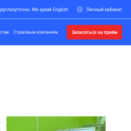
руглосуточно. We speak English
Личный кабинет
Записаться на приём
стам
Страховым компаниям
,
а