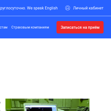
руглосуточно. We speak English
Личный кабинет
Записаться на приём
стам
Страховым компаниям
е
ь