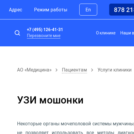
878 2
Адрес
Режим работы
En
+7 (495) 126-41-31
О клинике
Наши 
Перезвоните мне
АО «Медицина»
Пациентам
Услуги клиники
УЗИ мошонки
Некоторые органы мочеполовой системы мужчины, 
не позволяет использовать все методы диагнос