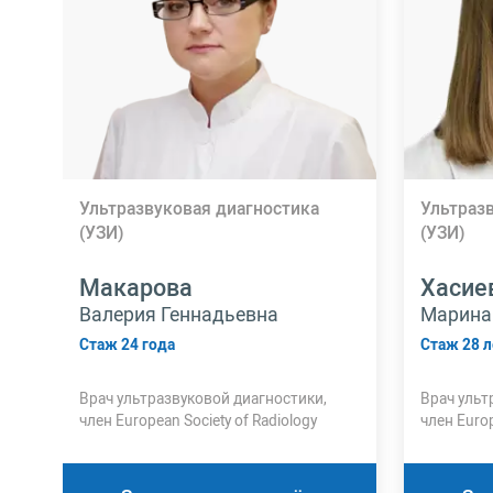
Ультразвуковая диагностика
Ультраз
(УЗИ)
(УЗИ)
Макарова
Хасие
Валерия Геннадьевна
Марина
Стаж 24 года
Стаж 28 л
Врач ультразвуковой диагностики,
Врач ульт
член European Society of Radiology
член Europ
высшей к