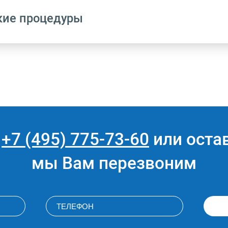
кие процедуры
Название
Ультразвуковое исследование органов м
е
+7 (495) 775-73-60
или остав
Дуплексное сканирование сосудов мошон
полового члена
мы Вам перезвоним