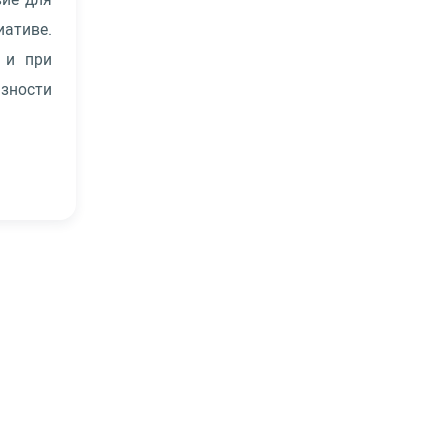
ативе.
 и при
зности