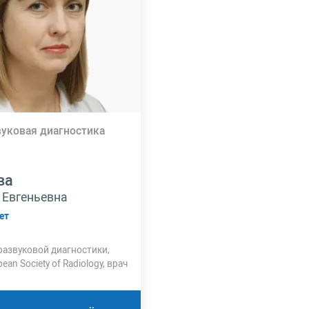
вуковая диагностика
ва
 Евгеньевна
ет
развуковой диагностики,
ean Society of Radiology, врач
валификационной категории