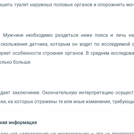
ршить туалет наружных половых органов и опорожнить мо
 Мужчине необходимо раздеться ниже пояса и лечь на
 скольжения датчика, которым он водит по исследуемой 
ряет особенности строения органов. В среднем исследов
олько больше.
ыдает заключение. Окончательную интерпретацию осущест
мки, на которых отражены те или иные изменения, требующ
ная информация
 вас нет направления на исследование — это не препятст