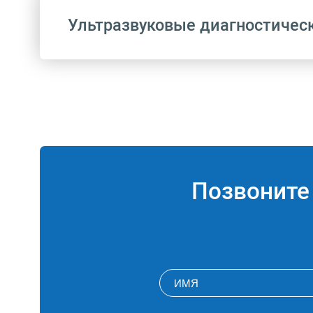
Ультразвуковые диагностичес
Код
A04.28.003
Позвонит
A04.12.008