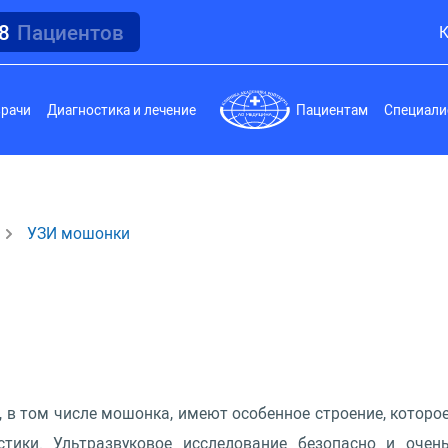
18
Пациентов
К
врачи
Диагностика и лечение
Пациентам
Специали
УЗИ мошонки
в том числе мошонка, имеют особенное строение, которо
тики. Ультразвуковое исследование безопасно и очен