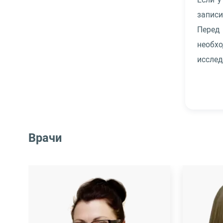
запис
Перед
необх
исслед
Врачи