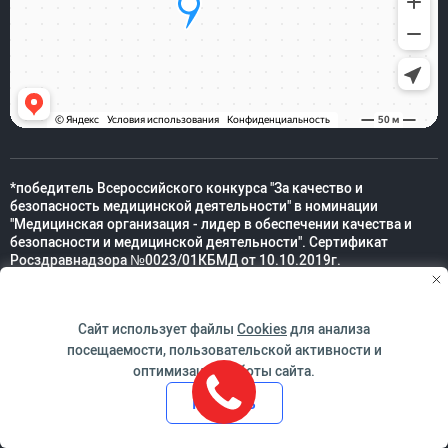
*победитель Всероссийского конкурса "За качество и
безопасность медицинской деятельности" в номинации
"Медицинская организация - лидер в обеспечении качества и
безопасности и медицинской деятельности". Сертификат
Росздравнадзора №0023/01КБМД от 10.10.2019г.
© 1997 – 2026 Клиника АО «Медицина». Все права защищены.
Сайт использует файлы
Cookies
для анализа
посещаемости, пользовательской активности и
Версия для людей с ограниченными возможностями
оптимизации работы сайта.
Принять
Техническая поддержка