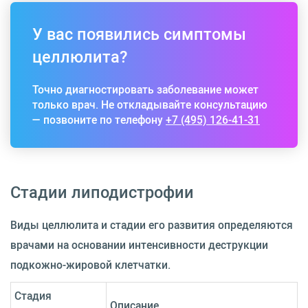
У вас появились симптомы
целлюлита?
Точно диагностировать заболевание может
только врач. Не откладывайте консультацию
— позвоните по телефону
+7 (495) 126-41-31
Стадии липодистрофии
Виды целлюлита и стадии его развития определяются
врачами на основании интенсивности деструкции
подкожно-жировой клетчатки.
Стадия
Описание