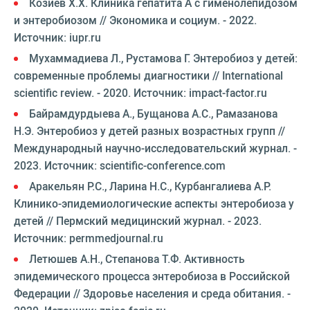
Козиев Х.Х. Клиника гепатита А с гименолепидозом
и энтеробиозом // Экономика и социум. - 2022.
Источник: iupr.ru
Мухаммадиева Л., Рустамова Г. Энтеробиоз у детей:
современные проблемы диагностики // International
scientific review. - 2020. Источник: impact-factor.ru
Байрамдурдыева А., Бущанова А.С., Рамазанова
Н.Э. Энтеробиоз у детей разных возрастных групп //
Международный научно-исследовательский журнал. -
2023. Источник: scientific-conference.com
Аракельян Р.С., Ларина Н.С., Курбангалиева А.Р.
Клинико-эпидемиологические аспекты энтеробиоза у
детей // Пермский медицинский журнал. - 2023.
Источник: permmedjournal.ru
Летюшев А.Н., Степанова Т.Ф. Активность
эпидемического процесса энтеробиоза в Российской
Федерации // Здоровье населения и среда обитания. -