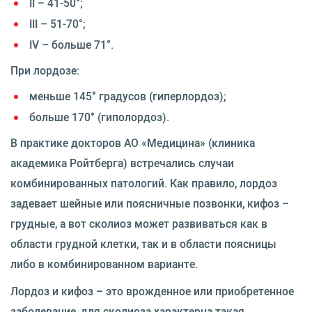
II – 41-50°;
III – 51-70°;
IV – больше 71°.
При лордозе:
меньше 145° градусов (гиперлордоз);
больше 170° (гиполордоз).
В практике докторов АО «Медицина» (клиника
академика Ройтберга) встречались случаи
комбинированных патологий. Как правило, лордоз
задевает шейные или поясничные позвонки, кифоз –
грудные, а вот сколиоз может развиваться как в
области грудной клетки, так и в области поясницы
либо в комбинированном варианте.
Лордоз и кифоз – это врожденное или приобретенное
заболевание, для сколиоза характерна такая