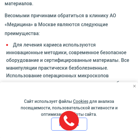
материалов.
Весомыми причинами обратиться в клинику АО
«Медицина» в Москве являются следующие
преимущества:
Для лечения кариеса используются
инновационные методики, современное безопасное
оборудование и сертифицированные материалы. Все
манипуляции практически безболезненные.
Использование операционных микроскопов
позволяет максимально точно выполнять лечебные
процедуры.
Комплексное обследование проводится на
Сайт использует файлы
Cookies
для анализа
первичном приеме, после чего стоматолог-терапевт
посещаемости, пользовательской активности и
оптимизации работы сайта.
предлагает план лечения кариеса.Клиника предлагает
услуги лечения кариеса у детей с использованием
Принять
лучших анестетиков, полностью исключающих