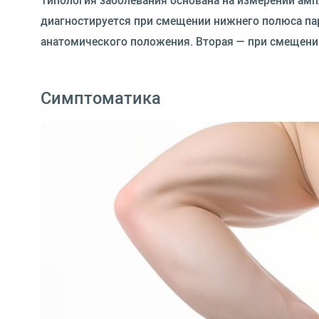
Типология заболевания основана на измерении ам
диагностируется при смещении нижнего полюса пар
анатомического положения. Вторая — при смещении 
Симптоматика