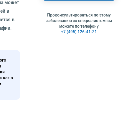
на может
ей в
Проконсультироваться по этому
яется в
заболеванию со специалистом вы
можете по телефону
афии.
+7 (495) 126-41-31
ого
и
нки
к как в
и