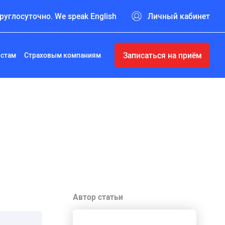
руглосуточно. We speak English
Личный кабинет
Записаться на приём
истам
Страховым компаниям
Автор статьи