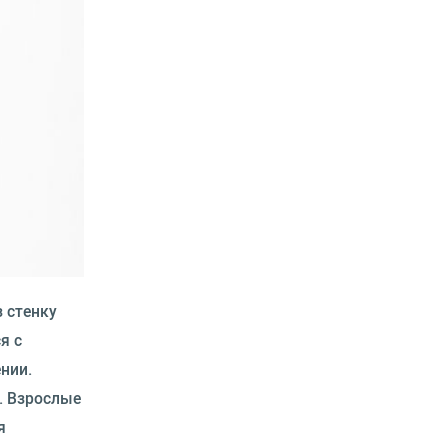
 стенку
я с
нии.
. Взрослые
я