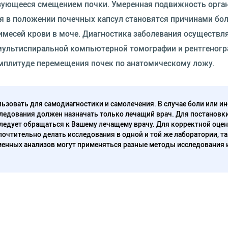
изующееся смещением почки. Умеренная подвижность орга
я в положении почечных капсул становятся причинами бол
римесей крови в моче. Диагностика заболевания осуществл
 мультиспиральной компьютерной томографии и рентгеногр
амплитуде перемещения почек по анатомическому ложу.
ьзовать для самодиагностики и самолечения. В случае боли или ин
ледования должен назначать только лечащий врач. Для постановк
следует обращаться к Вашему лечащему врачу. Для корректной оце
очтительно делать исследования в одной и той же лаборатории, та
енных анализов могут применяться разные методы исследования 