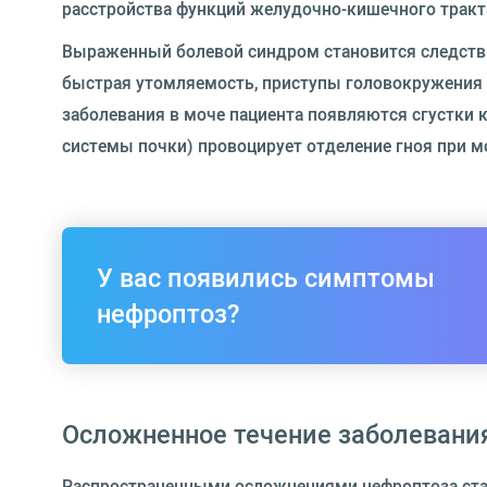
расстройства функций желудочно-кишечного тракта
Выраженный болевой синдром становится следстви
быстрая утомляемость, приступы головокружения 
заболевания в моче пациента появляются сгустки 
системы почки) провоцирует отделение гноя при м
У вас появились симптомы
нефроптоз?
Осложненное течение заболевани
Распространенными осложнениями нефроптоза стан