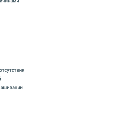
ричинами
отсутствия
й
нашивании