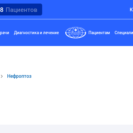
18
Пациентов
К
рачи
Диагностика и лечение
Пациентам
Специал
Нефроптоз