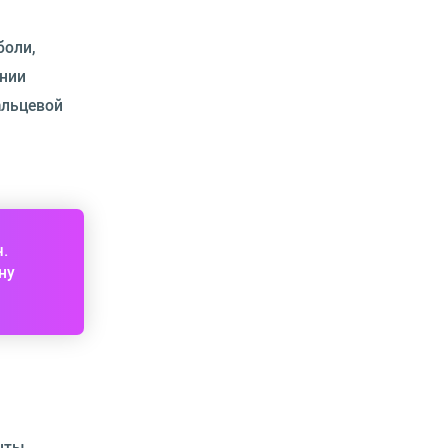
боли,
ении
альцевой
ч.
ну
нты