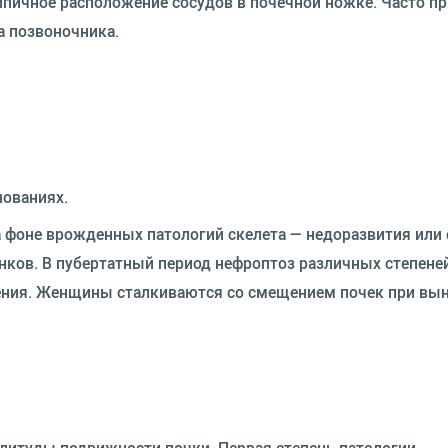
ипичное расположение сосудов в почечной ножке. Часто п
а позвоночника.
нованиях.
 фоне врожденных патологий скелета — недоразвития или 
нков. В пубертатный период нефроптоз различных степене
жения. Женщины сталкиваются со смещением почек при вы