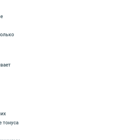
ле
колько
й
ивает
них
е тонуса