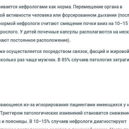
ивается нефрологами как норма. Перемещение органа в
ой активности человека или форсированном дыхании (пос
й нормой нефрологи считают смещение почки вниз на 10–15
рослого. У детей почечные капсулы располагаются на нес
мают постоянное расположение).
же осуществляется посредством связок, фасций и жирово
колько раз чаще мужчин. В 85% случаев патология затраг
вивающееся из-за игнорирования пациентами имеющихся у 
Триггером патологических изменений становится снижени
и поясницы. В 10–15% случаев нефрологи диагностируют