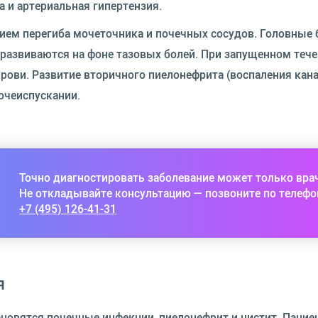
 и артериальная гипертензия.
ем перегиба мочеточника и почечных сосудов. Головные 
развиваются на фоне тазовых болей. При запущенном теч
крови. Развитие вторичного пиелонефрита (воспаления кан
очеиспускании.
Точно диагностировать заболевание может только вра
Не откладывайте консультацию — позвоните по телефо
+7 (495) 126-41-31
я
овятся почечные инфекции, пиелонефрит и цистит. Пацие