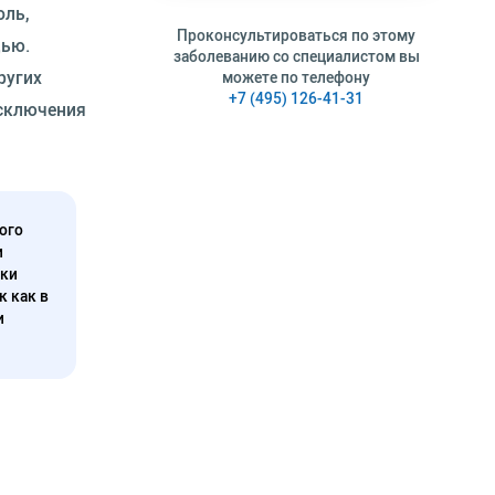
оль,
Проконсультироваться по этому
щью.
заболеванию со специалистом вы
ругих
можете по телефону
+7 (495) 126-41-31
исключения
ого
и
нки
к как в
и