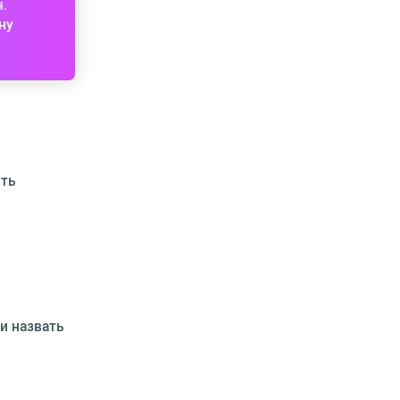
ч.
ну
ить
и назвать