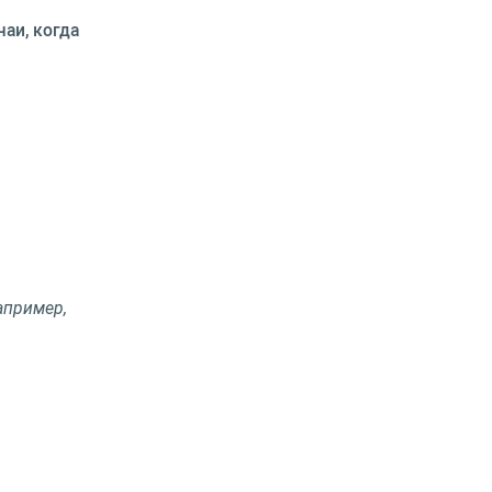
аи, когда
апример,