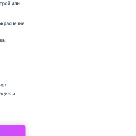
трой или
окраснение
ва,
.
яет
зацию и