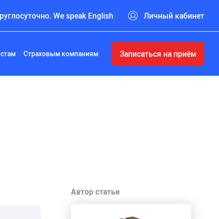
руглосуточно. We speak English
Личный кабинет
Записаться на приём
истам
Страховым компаниям
Автор статьи