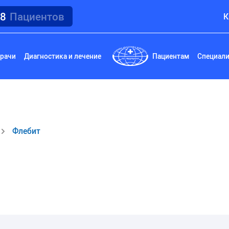
18
Пациентов
К
рачи
Диагностика и лечение
Пациентам
Специал
Флебит