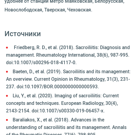
удобнее от станций метро Маяковская, Белорусская,
Новослободская, Тверская, Чеховская.
Источники
Friedberg, R. D., et al. (2018). Sacroiliitis: Diagnosis and
management. Rheumatology International, 38(6), 987-995.
doi:10.1007/s00296-018-4117-0.
Baeten, D., et al. (2019). Sacroiliitis and its management:
An overview. Current Opinion in Rheumatology, 31(3), 231-
237. doi:10.1097/BOR.0000000000000593.
Liu, Y., et al. (2020). Imaging of sacroiliitis: Current
concepts and techniques. European Radiology, 30(4),
2143-2154. doi:10.1007/s00330-019-06457-x.
Baraliakos, X., et al. (2018). Advances in the
understanding of sacroiliitis and its management. Annals
of the Rheumatic Diseases, 77(6), 798-805.