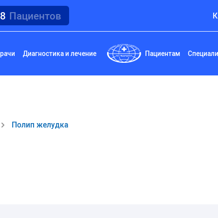
18
Пациентов
К
рачи
Диагностика и лечение
Пациентам
Специал
Полип желудка