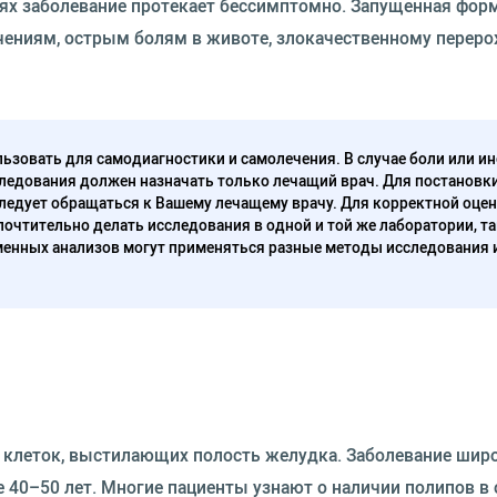
иях заболевание протекает бессимптомно. Запущенная фор
чениям, острым болям в животе, злокачественному перер
ьзовать для самодиагностики и самолечения. В случае боли или ин
ледования должен назначать только лечащий врач. Для постановк
следует обращаться к Вашему лечащему врачу. Для корректной оце
очтительно делать исследования в одной и той же лаборатории, та
енных анализов могут применяться разные методы исследования 
 клеток, выстилающих полость желудка. Заболевание шир
 40–50 лет. Многие пациенты узнают о наличии полипов в