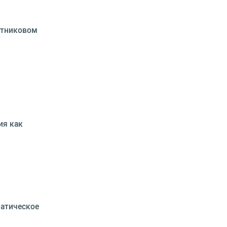
атниковом
ия как
матическое