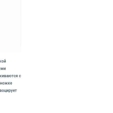
кой
ыми
киваются с
 ножке
овоцирует