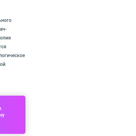
ьного
ач-
копия
тся
логическое
ной
ч.
ну