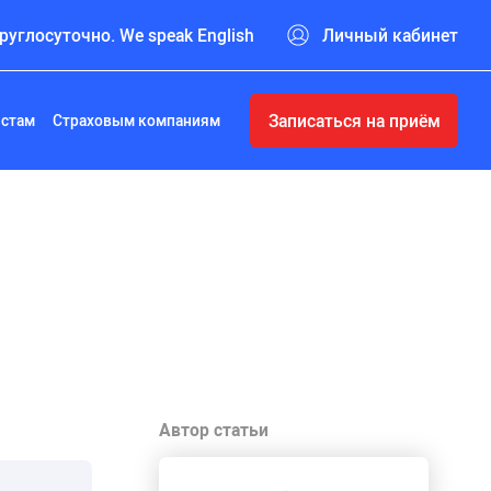
руглосуточно. We speak English
Личный кабинет
Записаться на приём
истам
Страховым компаниям
Автор статьи