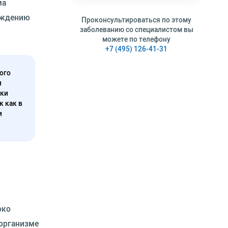
ма
ождению
Проконсультироваться по этому
заболеванию со специалистом вы
можете по телефону
+7 (495) 126-41-31
ого
и
нки
к как в
и
око
 организме