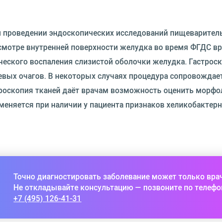
и проведении эндоскопических исследований пищеварител
осмотре внутренней поверхности желудка во время ФГДС вр
ческого воспаления слизистой оболочки желудка. Гастрос
евых очагов. В некоторых случаях процедура сопровождае
кроскопия тканей даёт врачам возможность оценить морфо
именяется при наличии у пациента признаков хеликобактер
Точно диагностировать заболевание может только вра
Не откладывайте консультацию — позвоните по телефо
+7 (495) 126-41-31