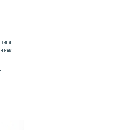
 типа
и как
и —