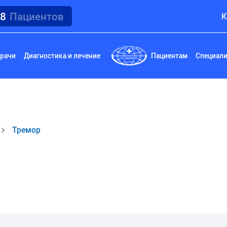
18
Пациентов
К
рачи
Диагностика и лечение
Пациентам
Специал
Тремор