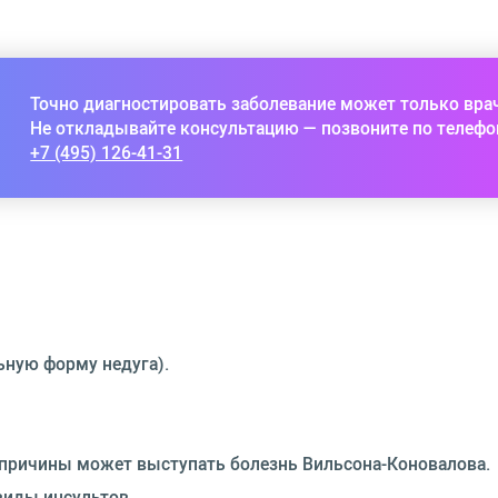
Точно диагностировать заболевание может только вра
Не откладывайте консультацию — позвоните по телефо
+7 (495) 126-41-31
ьную форму недуга).
 причины может выступать болезнь Вильсона-Коновалова.
виды инсультов.