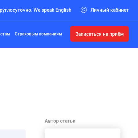
руглосуточно. We speak English
Личный кабинет
Записаться на приём
истам
Страховым компаниям
Автор статьи