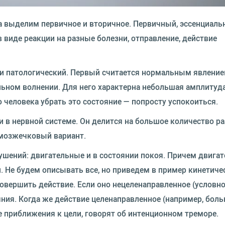
а выделим первичное и вторичное. Первичный, эссенциал
 виде реакции на разные болезни, отправление, действие
 и патологический. Первый считается нормальным явление
льном волнении. Для него характерна небольшая амплитуд
 человека убрать это состояние — попросту успокоиться.
в нервной системе. Он делится на большое количество р
мозжечковый вариант.
ушений: двигательные и в состоянии покоя. Причем двига
 Не будем описывать все, но приведем в пример кинетиче
вершить действие. Если оно нецеленаправленное (условно,
ния. Когда же действие целенаправленное (например, боль
е приближения к цели, говорят об интенционном треморе.