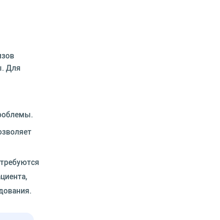
изов
ы. Для
проблемы.
озволяет
в требуются
циента,
дования.