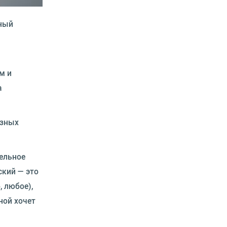
ьный
м и
а
азных
тельное
ский — это
 любое),
ной хочет