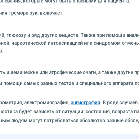
олевания, которые могут быть опасными для пациента.
ия тремора рук, включает:
ций, глюкозу и ряд других веществ. Также при помощи анал
льной, наркотической интоксикацией или синдромом отмен
а.
ть ишемические или атрофические очаги, а также другие 
и помощи самых разных тестов и специального аппарата п
орометрия, электромиография,
ангиография
. В ряде случае
остика будет зависеть от ситуации: состояния, возраста па
азным людям могут потребоваться абсолютно разные обсле