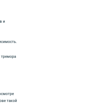
в и
исимость.
и тремора
 осмотре
ове такой