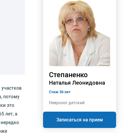
Степаненко
Наталья Леонидовна
 участков
Стаж 36 лет
, потому
Невролог детский
ки это
5 лет, а
Записаться на прием
— нередко
оже