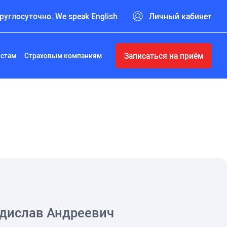
руглосуточно. We speak English
Личный кабинет
Записаться на приём
истам
Страховым компаниям
дислав Андреевич