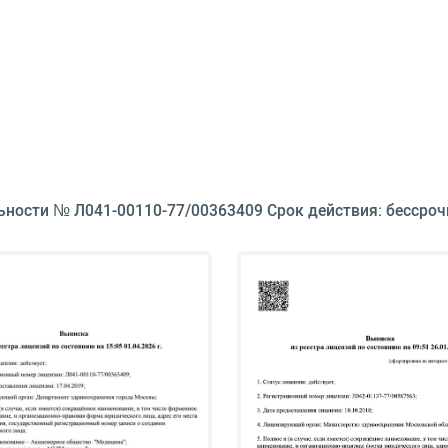
ьности № Л041-00110-77/00363409 Срок действия: бессроч