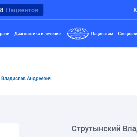
18
Пациентов
К
рачи
Диагностика и лечение
Пациентам
Специал
 Владислав Андреевич
Струтынский Вла