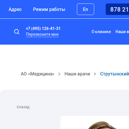
878 2
Адрес
Режим работы
En
+7 (495) 126-41-31
О клинике
Наши в
Перезвоните мне
АО «Медицина»
Наши врачи
Струтынский
назад