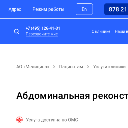
878 2
Адрес
Режим работы
En
+7 (495) 126-41-31
О клинике
Наши 
Перезвоните мне
АО «Медицина»
Пациентам
Услуги клиники
Абдоминальная реконст
Услуга доступна по ОМС