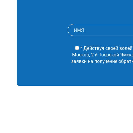
A16.19.021.005
A16.18.022.003
A16.18.022.002
* Действуя своей волей
Москва, 2-й Тверской-Ямск
A06.30.008
заявки на получение обрат
A16.18.016.001
A16.18.015.002
A16.30.025.005