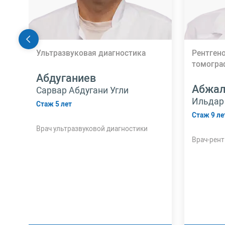
Ультразвуковая диагностика
Рентген
томогра
Абдуганиев
Абжа
Сарвар Абдугани Угли
Ильдар
Стаж 5 лет
Стаж 9 ле
Врач ультразвуковой диагностики
Врач-рент