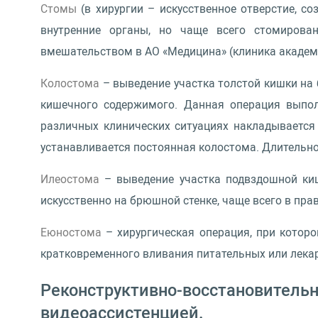
Стомы
(в хирургии – искусственное отверстие, 
внутренние органы, но чаще всего стомирова
вмешательством в АО «Медицина» (клиника академ
Колостома
– выведение участка толстой кишки на
кишечного содержимого. Данная операция выпол
различных клинических ситуациях накладывается
устанавливается постоянная колостома. Длительно
Илеостома
– выведение участка подвздошной киш
искусственно на брюшной стенке, чаще всего в пр
Еюностома
– хирургическая операция, при котор
кратковременного вливания питательных или лека
Реконструктивно-восстанов
видеоассистенцией.