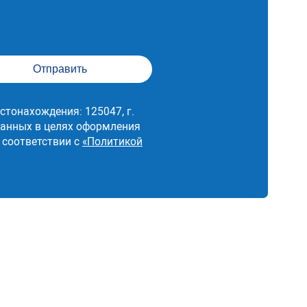
673 600 руб.
сти с
443 000 руб.
сти
443 000 руб.
стонахождения: 125047, г.
 данных в целях оформления
48 400 руб.
 соответствии с
«Политикой
411 800 руб.
411 800 руб.
ваний
293 400 руб.