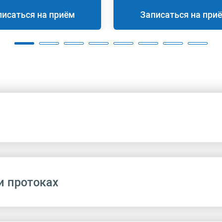
писаться на приём
Записаться на при
и протоках
Название
Аппендэктомия