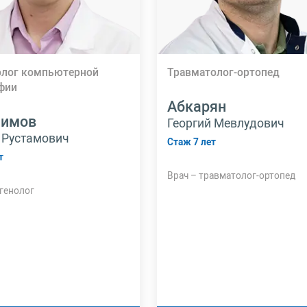
олог компьютерной
Травматолог-ортопед
фии
Абкарян
лимов
Георгий Мевлудович
 Рустамович
Стаж 7 лет
т
Врач – травматолог-ортопед
генолог