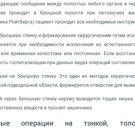
создающее сообщение между полостью любого органа и о
ние проводят в брюшной полости при патологиях желу
ика Ройтберга) пациент проходит все необходимые инстру
 брюшную стенку и формирование хирургическим путем иск
няется при необходимости исключения из естественног
 или временная колостома или постоянная. Если восстан
сть госпитализации при данных видах операций составляет
ки на брюшную стенку. Это один из методов хирургичес
авой подвздошной области, формируется отверстие для выв
ой через брюшную стенку наружу выводится тощая кишка 
рственных веществ в просвет кишечника.
ительные операции на тонкой, т