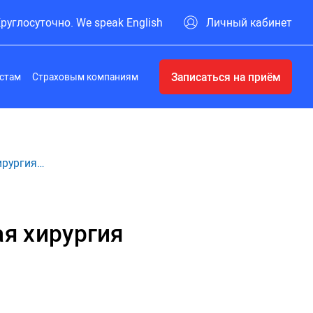
руглосуточно. We speak English
Личный кабинет
Записаться на приём
стам
Страховым компаниям
ирургия…
я хирургия