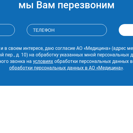
мы Вам перезвоним
Резекция прямой кишки передняя низкая
Ликвидация тонкокишечной непроходимо
резекцией кишки (экстренная)
Ликвидация тонкокишечной непроходимо
(экстренная)
 и в своем интересе, даю согласие АО «Медицина» (адрес ме
ой пер., д. 10) на обработку указанных мной персональных
Фистулография
ного звонка на
условиях
обработки персональных данных в
обработки персональных данных в АО «Медицина»
.
Гемиколэктомия правосторонняя с
использованием видеоэндоскопических
технологий
Гемиколэктомия левосторонняя с
использованием видеоэндоскопических
технологий
Лапароскопическое удаление новообразо
брюшной полости и забрюшинного
пространства