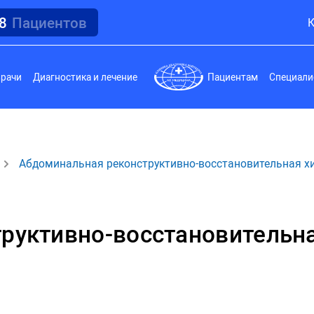
18
Пациентов
К
врачи
Диагностика и лечение
Пациентам
Специали
Абдоминальная реконструктивно-восстановительная х
руктивно-восстановительна