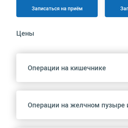
Записаться на приём
За
Цены
Операции на кишечнике
Операции на желчном пузыре 
Код
A16.18.009