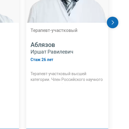
Терапевт-участковый
Уро
Аблязов
Аг
Иршат Равилевич
Але
Стаж 26 лет
Стаж
Терапевт-участковый высшей
Врач
категории. Член Российского научного
ульт
медицинского общества терапевтов.
Эндо
Аккр
ульт
урол