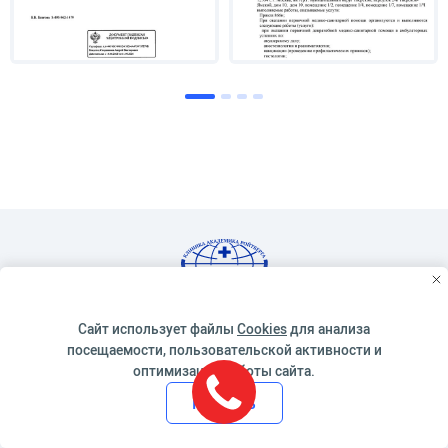
Круглосуточно
Сайт использует файлы
Cookies
для анализа
+7 (495) 126-41-31
посещаемости, пользовательской активности и
оптимизации работы сайта.
Связаться с нами в мессенджерах
Принять